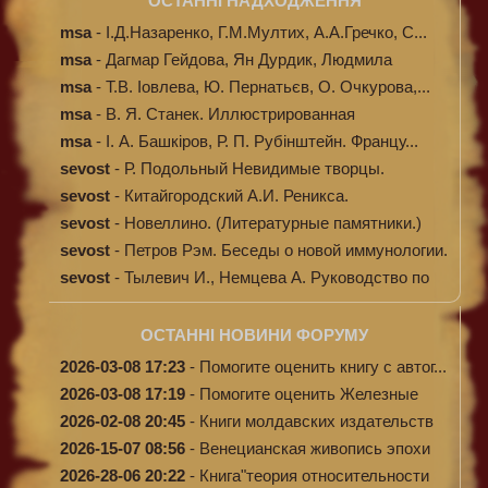
ОСТАННІ НАДХОДЖЕННЯ
msa
-
І.Д.Назаренко, Г.М.Мултих, А.А.Гречко, С...
msa
-
Дагмар Гейдова, Ян Дурдик, Людмила
Кибал...
msa
-
Т.В. Іовлева, Ю. Пернатьєв, О. Очкурова,...
msa
-
В. Я. Станек. Иллюстрированная
энциклопе...
msa
-
І. А. Башкіров, Р. П. Рубінштейн. Францу...
sevost
-
Р. Подольный Невидимые творцы.
sevost
-
Китайгородский А.И. Реникса.
sevost
-
Новеллино. (Литературные памятники.)
sevost
-
Петров Рэм. Беседы о новой иммунологии.
sevost
-
Тылевич И., Немцева А. Руководство по
ме...
ОСТАННІ НОВИНИ ФОРУМУ
2026-03-08 17:23
-
Помогите оценить книгу с автог...
2026-03-08 17:19
-
Помогите оценить Железные
доро...
2026-02-08 20:45
-
Книги молдавских издательств
2026-15-07 08:56
-
Венецианская живопись эпохи
Во...
2026-28-06 20:22
-
Книга"теория относительности