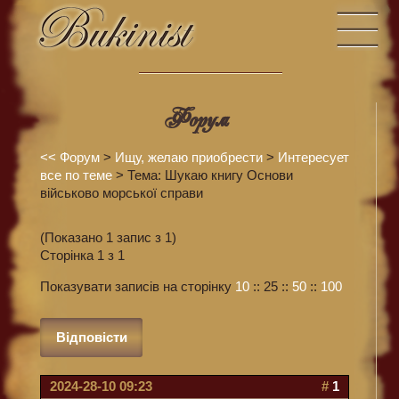
Форум
<<
Форум
>
Ищу, желаю приобрести
>
Интересует
все по теме
> Тема: Шукаю книгу Основи
військово морської справи
(Показано 1 запис з 1)
Сторінка 1 з 1
Показувати записів на сторінку
10
::
25
::
50
::
100
Відповісти
2024-28-10 09:23
#
1