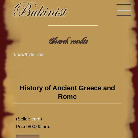
Search results
show/hide filter
History of Ancient Greece and
Rome
(Seller:
varg
)
Price 800,00 hrn.