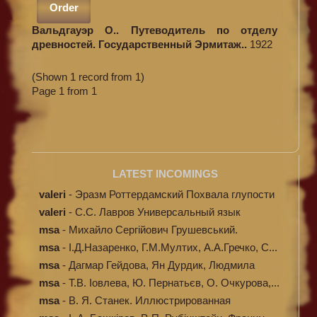
Order
Вальдгауэр О.. Путеводитель по отделу
древностей. Государственный Эрмитаж..
1922
(Shown 1 record from 1)
Page 1 from 1
LATEST INCOMINGS
valeri
-
Эразм Роттердамский Похвала глупости
valeri
-
C.С. Лавров Универсальный язык
программи...
msa
-
Михайло Сергійович Грушевський.
Ілюстров...
msa
-
І.Д.Назаренко, Г.М.Мултих, А.А.Гречко, С...
msa
-
Дагмар Гейдова, Ян Дурдик, Людмила
Кибал...
msa
-
Т.В. Іовлева, Ю. Пернатьєв, О. Очкурова,...
msa
-
В. Я. Станек. Иллюстрированная