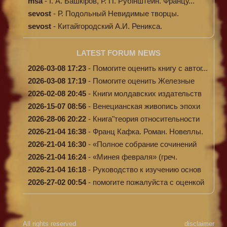
энциклопе...
msa
-
І. А. Башкіров, Р. П. Рубінштейн. Францу...
sevost
-
Р. Подольный Невидимые творцы.
sevost
-
Китайгородский А.И. Реникса.
LATEST FORUM NEWS
2026-03-08 17:23
-
Помогите оценить книгу с автог...
2026-03-08 17:19
-
Помогите оценить Железные
доро...
2026-02-08 20:45
-
Книги молдавских издательств
2026-15-07 08:56
-
Венецианская живопись эпохи
Во...
2026-28-06 20:22
-
Книга"теория относительности
и...
2026-21-04 16:38
-
Франц Кафка. Роман. Новеллы.
П...
2026-21-04 16:30
-
«Полное собрание сочинений
А.Н...
2026-21-04 16:24
-
«Минея февраля» (греч.
Μηναίον...
2026-21-04 16:18
-
Руководство к изучению основ
к...
2026-27-02 00:54
-
помогите пожалуйста с оценкой
...
All rights reserved
disclaimer