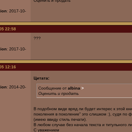
Оценить и продать
tion
: 2017-10-
05 22:58
???
tion
: 2017-10-
05 12:16
Цитата:
tion
: 2014-20-
Сообщение от
albina
>
Оценить и продать
В подобном виде вряд ли будет интерес к этой кн
поколения в поколение" это слишком :), судя по ф
(имею ввиду стиль печати).
В любом случае без начала текста и титульного ли
С уважением