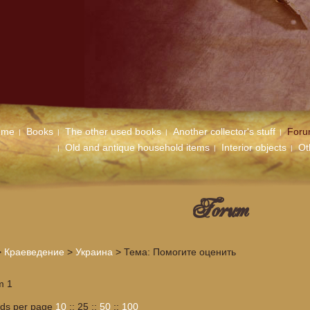
ome
Books
The other used books
Another collector's stuff
For
Old and antique household items
Interior objects
Ot
Forum
>
Краеведение
>
Украина
> Тема: Помогите оценить
m 1
rds per page
10
::
25
::
50
::
100