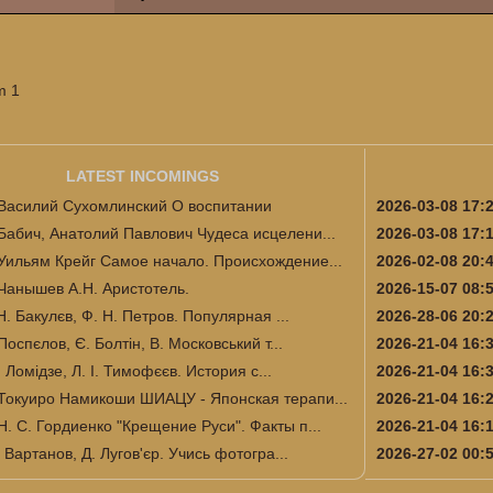
m 1
LATEST INCOMINGS
Василий Сухомлинский О воспитании
2026-03-08 17:
Бабич, Анатолий Павлович Чудеса исцелени...
2026-03-08 17:
Уильям Крейг Самое начало. Происхождение...
2026-02-08 20:
Чанышев А.Н. Аристотель.
2026-15-07 08:
Н. Бакулєв, Ф. Н. Петров. Популярная ...
2026-28-06 20:
Поспєлов, Є. Болтін, В. Московський т...
2026-21-04 16:
І. Ломідзе, Л. І. Тимофєєв. История с...
2026-21-04 16:
Токуиро Намикоши ШИАЦУ - Японская терапи...
2026-21-04 16:
Н. С. Гордиенко "Крещение Руси". Факты п...
2026-21-04 16:
 Вартанов, Д. Лугов'єр. Учись фотогра...
2026-27-02 00: