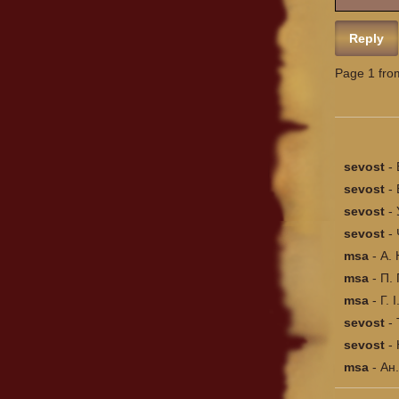
Reply
Page 1 fro
sevost
-
sevost
-
sevost
-
sevost
-
msa
-
А. 
msa
-
П. 
msa
-
Г. 
sevost
-
sevost
-
msa
-
Ан.