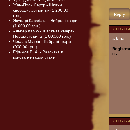
Жан-Поль Сартр - Шляхи
свободи. Зрілий вік (1 200,00
Reply
грн.)
Ясунарі Кавабата - Вибрані твори
(1 000,00 грн.)
2017-11-
Альбер Камю - Щаслива смерть.
Перша людина (1 000,00 грн.)
albina
Чеслав Мілош - Вибрані твори
(900,00 грн.)
Registra
Ефимов В. А. - Разливка и
05
кристаллизация стали.
2017-12-