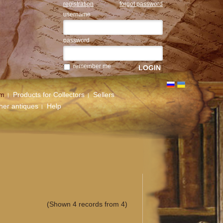
registration
forgot password
username
password
remember me
um
Products for Collectors
Sellers
her antiques
Help
(Shown 4 records from 4)