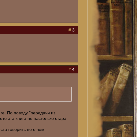
#
3
#
4
иге. По поводу "передачи из
ото эта книга не настолько стара
ста говорить не о чем.