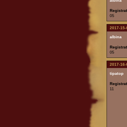
albina
Registra
05
2017-15-
albina
Registra
05
2017-16-
tipatop
Registra
11