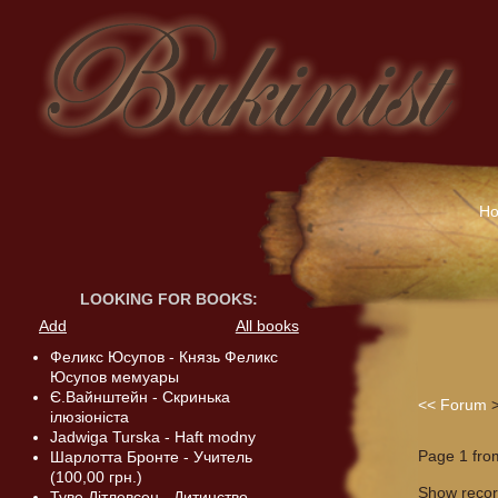
H
LOOKING FOR BOOKS
:
Add
All books
Феликс Юсупов - Князь Феликс
Юсупов мемуары
Є.Вайнштейн - Скринька
<<
Forum
ілюзіоніста
Jadwiga Turska - Haft modny
Page 1 fro
Шарлотта Бронте - Учитель
(100,00 грн.)
Show reco
Туве Дітлевсен - Дитинство