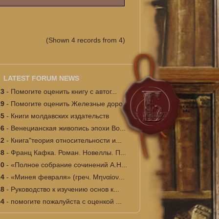
(Shown 4 records from 4)
LATEST FORUM NEWS
23
-
Помогите оценить книгу с автог...
19
-
Помогите оценить Железные доро...
45
-
Книги молдавских издательств
56
-
Венецианская живопись эпохи Во...
22
-
Книга"теория относительности и...
38
-
Франц Кафка. Роман. Новеллы. П...
30
-
«Полное собрание сочинений А.Н...
24
-
«Минея февраля» (греч. Μηναίον...
18
-
Руководство к изучению основ к...
54
-
помогите пожалуйста с оценкой ...