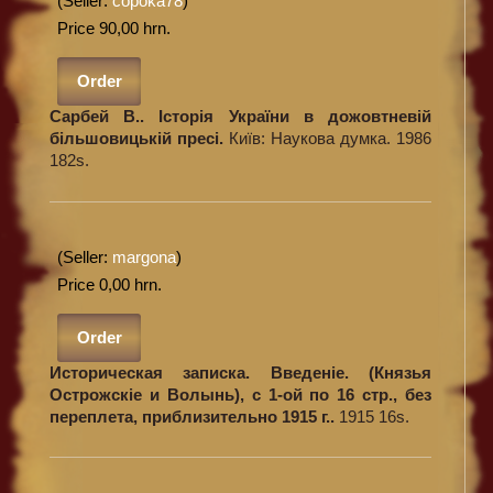
(Seller:
copoka78
)
Price 90,00 hrn.
Order
Сарбей В.. Історія України в дожовтневій
більшовицькій пресі.
Київ: Наукова думка. 1986
182s.
(Seller:
margona
)
Price 0,00 hrn.
Order
Историческая записка. Введеніе. (Князья
Острожскіе и Волынь), с 1-ой по 16 стр., без
переплета, приблизительно 1915 г..
1915 16s.