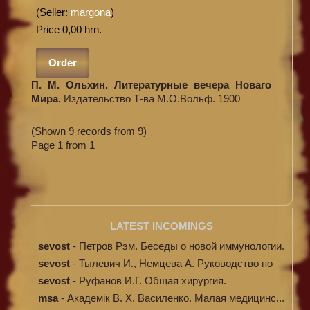
(Seller:
margona
)
Price 0,00 hrn.
Order
П. М. Ольхин. Литературные вечера Новаго
Мира.
Издательство Т-ва М.О.Вольф. 1900
(Shown 9 records from 9)
Page 1 from 1
LATEST INCOMINGS
sevost
-
Петров Рэм. Беседы о новой иммунологии.
sevost
-
Тылевич И., Немцева А. Руководство по
ме...
sevost
-
Руфанов И.Г. Общая хирургия.
msa
-
Академік В. Х. Василенко. Малая медицинс...