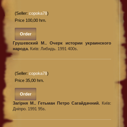
(Seller:
copoka78
)
Price 100,00 hrn.
Order
Грушевский М.. Очерк истории украинского
народа.
Київ: Либидь. 1991 400s.
(Seller:
copoka78
)
Price 35,00 hrn.
Order
Загірня М.. Гетьман Петро Сагайдачний.
Київ:
Дніпро. 1991 95s.