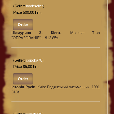
(Seller:
bookseller
)
Price 500,00 hrn.
Order
Шамурина З.. Кіевъ.
Москва: Т-во
"ОБРАЗОВАНІЕ". 1912 85s.
(Seller:
copoka78
)
Price 85,00 hrn.
Order
Історія Русів.
Київ: Радянський письменник. 1991
318s.