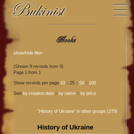
Books
show/hide filter
(Shown 9 records from 9)
Page 1 from 1
Show records per page
10
::
25
::
50
::
100
Sort
by creation date
::
by name
::
by price
"History of Ukraine" in other groups (279)
History of Ukraine