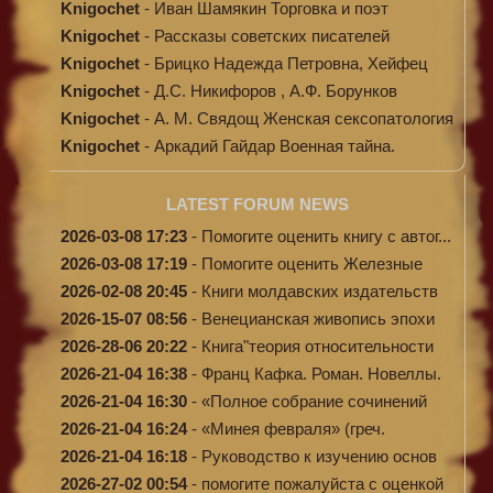
Knigochet
-
Иван Шамякин Торговка и поэт
Knigochet
-
Рассказы советских писателей
Knigochet
-
Брицко Надежда Петровна, Хейфец
Аркадий ...
Knigochet
-
Д.С. Никифоров , А.Ф. Борунков
Дипломати...
Knigochet
-
А. М. Свядощ Женская сексопатология
Knigochet
-
Аркадий Гайдар Военная тайна.
Судьба бар...
LATEST FORUM NEWS
2026-03-08 17:23
-
Помогите оценить книгу с автог...
2026-03-08 17:19
-
Помогите оценить Железные
доро...
2026-02-08 20:45
-
Книги молдавских издательств
2026-15-07 08:56
-
Венецианская живопись эпохи
Во...
2026-28-06 20:22
-
Книга"теория относительности
и...
2026-21-04 16:38
-
Франц Кафка. Роман. Новеллы.
П...
2026-21-04 16:30
-
«Полное собрание сочинений
А.Н...
2026-21-04 16:24
-
«Минея февраля» (греч.
Μηναίον...
2026-21-04 16:18
-
Руководство к изучению основ
к...
2026-27-02 00:54
-
помогите пожалуйста с оценкой