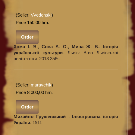
(Seller:
Vvedenski
)
Price 150,00 hrn.
Order
Хома І. Я., Сова А. О., Мина Ж. В.. Історія
української культури.
Львів: В-во Львівської
політехніки. 2013 356s.
(Seller:
muravchik
)
Price 8 000,00 hrn.
Order
Михайло Грушевський . Ілюстрована історія
України.
1911