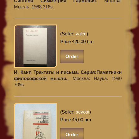
Система Симметрия Гармония.
Москва:
Мысль. 1988 316s.
(Seller:
valeri
)
Price 420,00 hrn.
Order
И. Кант. Трактаты и письма. Серия:Памятники
философской мысли..
Москва: Наука. 1980
709s.
(Seller:
sevost
)
Price 45,00 hrn.
Order