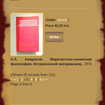
(Seller:
sevost
)
Price 40,00 hrn.
Order
А.А. Амвросов. Марксистско-ленинская
философия. Исторический материализм..
1976
(Shown 25 records from 131)
<
«
1
|
2
|
3
|
4
|
5
|
6
»
>
Page 3 from 6