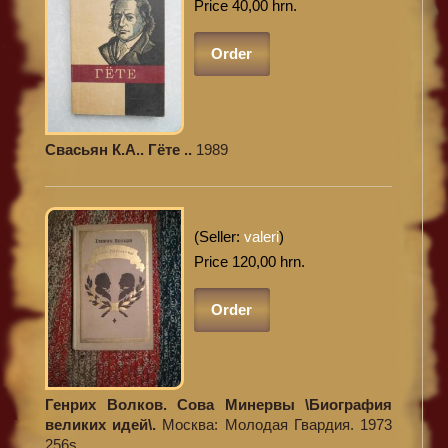
Price 40,00 hrn.
Order
Свасьян К.А.. Гёте ..
1989
(Seller:
valeri
)
Price 120,00 hrn.
Order
Генрих Волков. Сова Минервы \Биография
великих идей\.
Москва: Молодая Гвардия. 1973
256s.