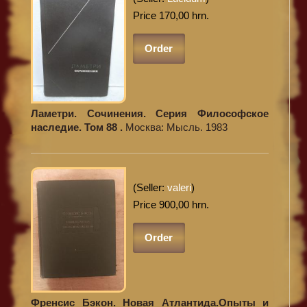
Price 170,00 hrn.
Order
Ламетри. Сочинения. Серия Философское
наследие. Том 88 .
Москва: Мысль. 1983
(Seller:
valeri
)
Price 900,00 hrn.
Order
Френсис Бэкон. Новая Атлантида.Опыты и