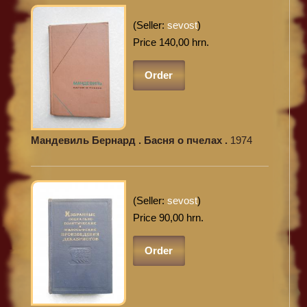
(Seller:
sevost
)
Price 140,00 hrn.
Order
Мандевиль Бернард . Басня о пчелах .
1974
(Seller:
sevost
)
Price 90,00 hrn.
Order