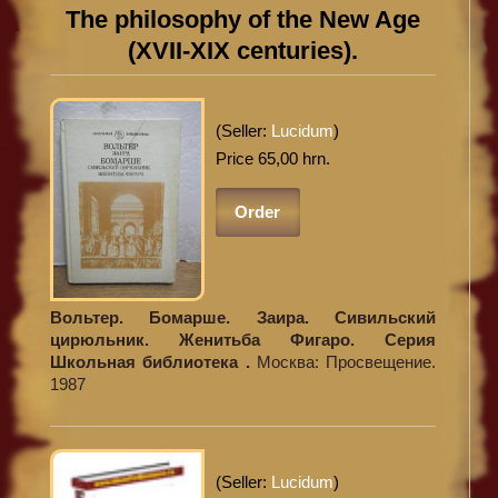
The philosophy of the New Age
(XVII-XIX centuries).
(Seller:
Lucidum
)
Price 65,00 hrn.
Order
Вольтер. Бомарше. Заира. Сивильский
цирюльник. Женитьба Фигаро. Серия
Школьная библиотека .
Москва: Просвещение.
1987
(Seller:
Lucidum
)