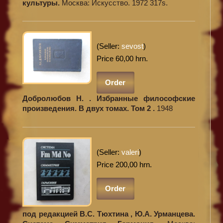
культуры.
Москва: Искусство. 1972 317s.
(Seller:
sevost
)
Price 60,00 hrn.
Order
Добролюбов Н. . Избранные философские
произведения. В двух томах. Том 2 .
1948
(Seller:
valeri
)
Price 200,00 hrn.
Order
под редакцией В.С. Тюхтина , Ю.А. Урманцева.