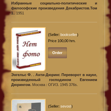
Избранные социально-политические и
философские произведения Декабристов.Том
1..
1951
(Seller:
bookseller
)
Price 100,00 hrn.
Order
Энгельс Ф. . Анти-Дюринг. Переворот в науке,
произведенный господином Евгением
Дюрингом.
Москва : ОГИЗ. 1945 376s.
(Seller:
sevost
)