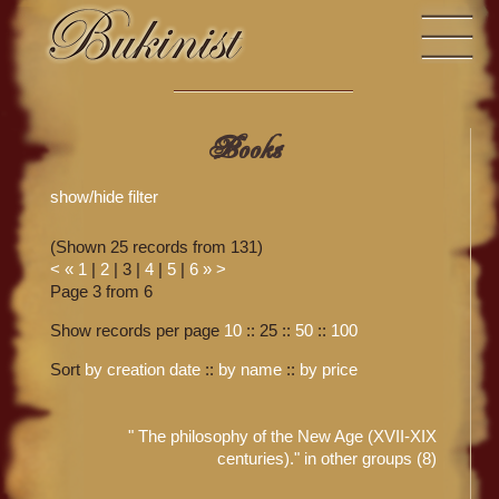
Books
show/hide filter
(Shown 25 records from 131)
<
«
1
|
2
|
3
|
4
|
5
|
6
»
>
Page 3 from 6
Show records per page
10
::
25
::
50
::
100
Sort
by creation date
::
by name
::
by price
" The philosophy of the New Age (XVII-XIX
centuries)." in other groups (8)