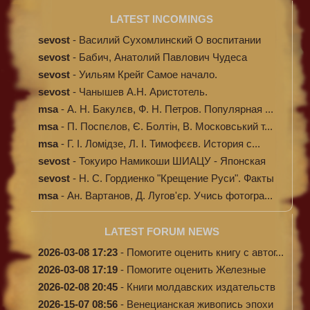
LATEST INCOMINGS
sevost
-
Василий Сухомлинский О воспитании
sevost
-
Бабич, Анатолий Павлович Чудеса
исцелени...
sevost
-
Уильям Крейг Самое начало.
Происхождение...
sevost
-
Чанышев А.Н. Аристотель.
msa
-
А. Н. Бакулєв, Ф. Н. Петров. Популярная ...
msa
-
П. Поспєлов, Є. Болтін, В. Московський т...
msa
-
Г. І. Ломідзе, Л. І. Тимофєєв. История с...
sevost
-
Токуиро Намикоши ШИАЦУ - Японская
терапи...
sevost
-
Н. С. Гордиенко "Крещение Руси". Факты
п...
msa
-
Ан. Вартанов, Д. Лугов'єр. Учись фотогра...
LATEST FORUM NEWS
2026-03-08 17:23
-
Помогите оценить книгу с автог...
2026-03-08 17:19
-
Помогите оценить Железные
доро...
2026-02-08 20:45
-
Книги молдавских издательств
2026-15-07 08:56
-
Венецианская живопись эпохи