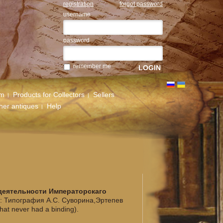
registration
forgot password
username
password
remember me
um
Products for Collectors
Sellers
her antiques
Help
 деятельности Императорскаго
г: Типография А.С. Суворина,Эртепев
that never had a binding).