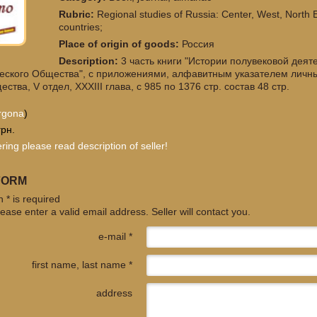
Rubric:
Regional studies of Russia: Center, West, North
countries;
Place of origin of goods:
Россия
Description:
3 часть книги "Истории полувековой дея
еского Общества", с приложениями, алфавитным указателем личны
ества, V отдел, XXXIII глава, с 985 по 1376 стр. состав 48 стр.
rgona
)
грн.
ring please read description of seller!
FORM
 * is required
ease enter a valid email address. Seller will contact you.
e-mail *
first name, last name *
address