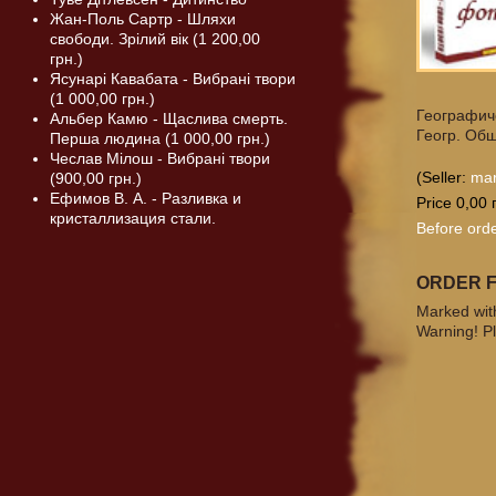
Жан-Поль Сартр - Шляхи
свободи. Зрілий вік (1 200,00
грн.)
Ясунарі Кавабата - Вибрані твори
(1 000,00 грн.)
Географич
Альбер Камю - Щаслива смерть.
Геогр. Общ
Перша людина (1 000,00 грн.)
Чеслав Мілош - Вибрані твори
(Seller:
ma
(900,00 грн.)
Ефимов В. А. - Разливка и
Price 0,00 
кристаллизация стали.
Before orde
ORDER 
Marked with
Warning! Pl