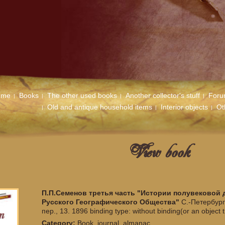
ome
Books
The other used books
Another collector's stuff
For
Old and antique household items
Interior objects
Ot
View book
П.П.Семенов третья часть "Истории полувековой
Русского Географического Общества"
С.-Петербур
пер., 13. 1896 binding type: without binding(or an object 
Category:
Book, journal, almanac