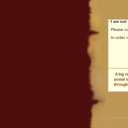
I am not
Please co
In order 
A big r
postal 
through