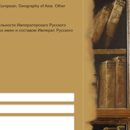
 European; Geography of Asia: Other
тельности Императорскаго Русского
х имен и составом Императ. Русского