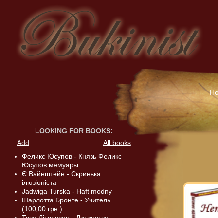
H
LOOKING FOR BOOKS
:
Add
All books
Феликс Юсупов - Князь Феликс
Юсупов мемуары
Є.Вайнштейн - Скринька
ілюзіоніста
Jadwiga Turska - Haft modny
Шарлотта Бронте - Учитель
(100,00 грн.)
Туве Дітлевсен - Дитинство