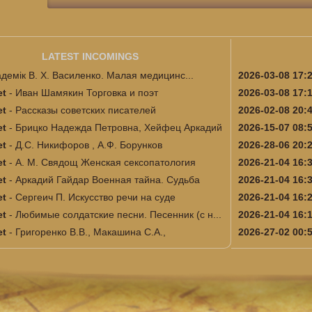
LATEST INCOMINGS
адемік В. Х. Василенко. Малая медицинс...
2026-03-08 17:
et
-
Иван Шамякин Торговка и поэт
2026-03-08 17:
et
-
Рассказы советских писателей
2026-02-08 20:
et
-
Брицко Надежда Петровна, Хейфец Аркадий
2026-15-07 08:
et
-
Д.С. Никифоров , А.Ф. Борунков
2026-28-06 20:
и...
et
-
А. М. Свядощ Женская сексопатология
2026-21-04 16:
et
-
Аркадий Гайдар Военная тайна. Судьба
2026-21-04 16:
et
-
Сергеич П. Искусство речи на суде
2026-21-04 16:
et
-
Любимые солдатские песни. Песенник (с н...
2026-21-04 16:
et
-
Григоренко В.В., Макашина С.А.,
2026-27-02 00:
...