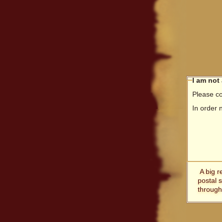
I am not
Please co
In order 
A big r
postal 
through