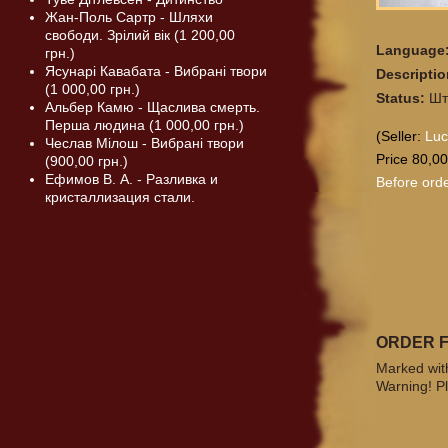
Жан-Поль Сартр - Шляхи
свободи. Зрілий вік (1 200,00
Language
грн.)
Ясунарі Кавабата - Вибрані твори
Descripti
(1 000,00 грн.)
Status:
Шт
Альбер Камю - Щаслива смерть.
Перша людина (1 000,00 грн.)
(Seller:
Lu
Чеслав Мілош - Вибрані твори
Price 80,00
(900,00 грн.)
Ефимов В. А. - Разливка и
Before orde
кристаллизация стали.
ORDER 
Marked with
Warning! Pl