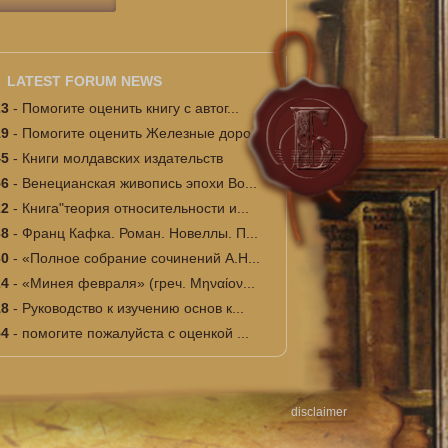
LATEST FORUM NEWS
23
-
Помогите оценить книгу с автог...
19
-
Помогите оценить Железные доро...
45
-
Книги молдавских издательств
56
-
Венецианская живопись эпохи Во...
22
-
Книга"теория относительности и...
38
-
Франц Кафка. Роман. Новеллы. П...
30
-
«Полное собрание сочинений А.Н...
24
-
«Минея февраля» (греч. Μηναίον...
18
-
Руководство к изучению основ к...
54
-
помогите пожалуйста с оценкой ...
disclaimer