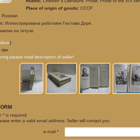
Rubric:
Children`s Literature: Prose; Prose of the XIX cen
Place of origin of goods:
СССР
:
Russian
on:
Иллюстрирована работами Гюстава Доре.
ампик на титуле.
cidum
)
 грн.
ring please read description of seller!
FORM
 * is required
ease enter a valid email address. Seller will contact you.
e-mail *