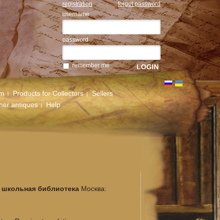
registration
forgot password
username
password
remember me
um
Products for Collectors
Sellers
her antiques
Help
ия школьная библиотека
Москва: