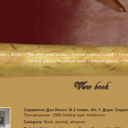
ome
Books
The other used books
Another collector's stuff
For
Old and antique household items
Interior objects
Ot
View book
Сервантес Дон Кихот. В 2 томах. Ил. Г. Доре. Сер
Просвещение. 1985 binding type: hardcover.
Category:
Book, journal, almanac