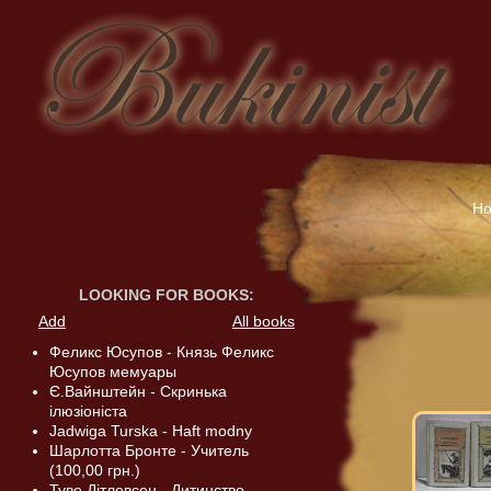
H
LOOKING FOR BOOKS
:
Add
All books
Феликс Юсупов - Князь Феликс
Юсупов мемуары
Є.Вайнштейн - Скринька
ілюзіоніста
Jadwiga Turska - Haft modny
Шарлотта Бронте - Учитель
(100,00 грн.)
Туве Дітлевсен - Дитинство