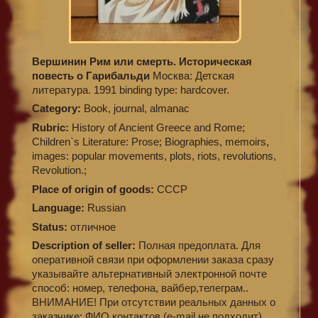
Вершинин Рим или смерть. Историческая
повесть о Гарибальди
Москва: Детская
литература. 1991 binding type: hardcover.
Category:
Book, journal, almanac
Rubric:
History of Ancient Greece and Rome;
Children`s Literature: Prose; Biographies, memoirs,
images: popular movements, plots, riots, revolutions,
Revolution.;
Place of origin of goods:
СССР
Language:
Russian
Status:
отличное
Description of seller:
Полная предоплата. Для
оперативной связи при оформлении заказа сразу
указывайте альтернативный электронной почте
способ: номер, телефона, вайбер,телеграм..
ВНИМАНИЕ! При отсутствии реальных данных о
заказчике: ФИО,контактов (e-mail не подходит),