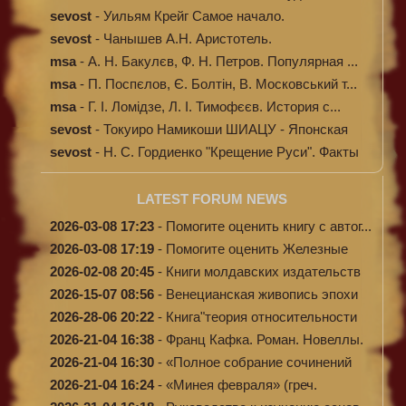
исцелени...
sevost
-
Уильям Крейг Самое начало.
Происхождение...
sevost
-
Чанышев А.Н. Аристотель.
msa
-
А. Н. Бакулєв, Ф. Н. Петров. Популярная ...
msa
-
П. Поспєлов, Є. Болтін, В. Московський т...
msa
-
Г. І. Ломідзе, Л. І. Тимофєєв. История с...
sevost
-
Токуиро Намикоши ШИАЦУ - Японская
терапи...
sevost
-
Н. С. Гордиенко "Крещение Руси". Факты
п...
LATEST FORUM NEWS
2026-03-08 17:23
-
Помогите оценить книгу с автог...
2026-03-08 17:19
-
Помогите оценить Железные
доро...
2026-02-08 20:45
-
Книги молдавских издательств
2026-15-07 08:56
-
Венецианская живопись эпохи
Во...
2026-28-06 20:22
-
Книга"теория относительности
и...
2026-21-04 16:38
-
Франц Кафка. Роман. Новеллы.
П...
2026-21-04 16:30
-
«Полное собрание сочинений
А.Н...
2026-21-04 16:24
-
«Минея февраля» (греч.