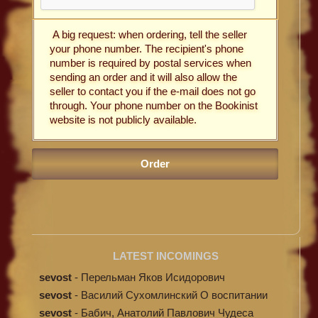
A big request: when ordering, tell the seller
your phone number. The recipient's phone
number is required by postal services when
sending an order and it will also allow the
seller to contact you if the e-mail does not go
through. Your phone number on the Bookinist
website is not publicly available.
LATEST INCOMINGS
sevost
-
Перельман Яков Исидорович
«Циолковский. ...
sevost
-
Василий Сухомлинский О воспитании
sevost
-
Бабич, Анатолий Павлович Чудеса