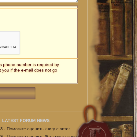
t's phone number is required by
t you if the e-mail does not go
LATEST FORUM NEWS
23
-
Помогите оценить книгу с автог...
19
-
Помогите оценить Железные доро...