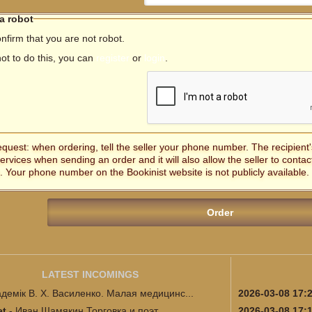
 a robot
nfirm that you are not robot.
not to do this, you can
register
or
login
.
equest: when ordering, tell the seller your phone number. The recipien
services when sending an order and it will also allow the seller to contac
. Your phone number on the Bookinist website is not publicly available.
LATEST INCOMINGS
адемік В. Х. Василенко. Малая медицинс...
2026-03-08 17:
et
-
Иван Шамякин Торговка и поэт
2026-03-08 17: