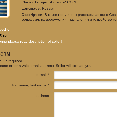
Place of origin of goods:
СССР
Language:
Russian
Description:
В книге популярно рассказывается о Сов
родах сил, их вооружении, назначении и устройстве ко
gochet
)
0 грн.
ring please read description of seller!
FORM
 * is required
ease enter a valid email address. Seller will contact you.
e-mail *
first name, last name *
address