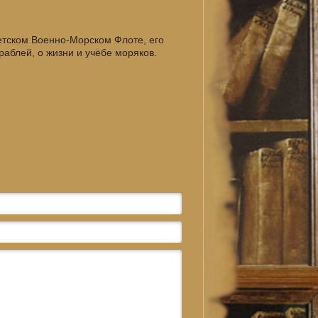
етском Военно-Морском Флоте, его
раблей, о жизни и учёбе моряков.