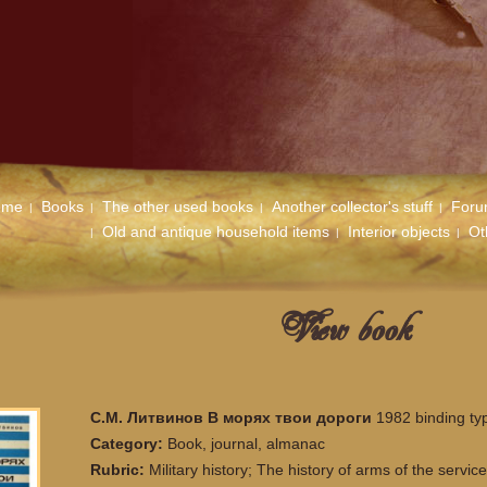
ome
Books
The other used books
Another collector's stuff
For
Old and antique household items
Interior objects
Ot
View book
С.М. Литвинов В морях твои дороги
1982 binding ty
Category:
Book, journal, almanac
Rubric:
Military history; The history of arms of the servi