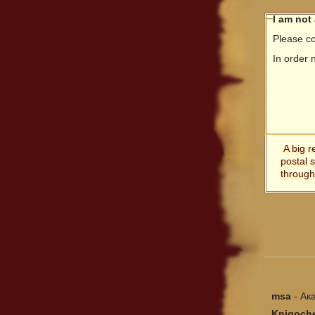
I am not
Please co
In order 
A big r
postal 
through
msa
-
Ак
Knigoch