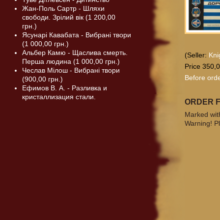
Жан-Поль Сартр - Шляхи
свободи. Зрілий вік (1 200,00
грн.)
Ясунарі Кавабата - Вибрані твори
(1 000,00 грн.)
Альбер Камю - Щаслива смерть.
(Seller:
Kni
Перша людина (1 000,00 грн.)
Price 350,0
Чеслав Мілош - Вибрані твори
Before orde
(900,00 грн.)
Ефимов В. А. - Разливка и
кристаллизация стали.
ORDER 
Marked with
Warning! Pl