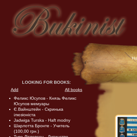
H
LOOKING FOR BOOKS
:
Add
All books
Феликс Юсупов - Князь Феликс
Юсупов мемуары
Є.Вайнштейн - Скринька
ілюзіоніста
Jadwiga Turska - Haft modny
Шарлотта Бронте - Учитель
(100,00 грн.)
Туве Дітлевсен - Дитинство