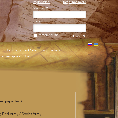
registration
forgot password
username
password
remember me
um
Products for Collectors
Sellers
her antiques
Help
pe: paperback.
ce; Red Army / Soviet Army;