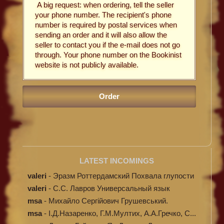
A big request: when ordering, tell the seller
your phone number. The recipient's phone
number is required by postal services when
sending an order and it will also allow the
seller to contact you if the e-mail does not go
through. Your phone number on the Bookinist
website is not publicly available.
LATEST INCOMINGS
valeri
-
Эразм Роттердамский Похвала глупости
valeri
-
C.С. Лавров Универсальный язык
программи...
msa
-
Михайло Сергійович Грушевський.
Ілюстров...
msa
-
І.Д.Назаренко, Г.М.Мултих, А.А.Гречко, С...