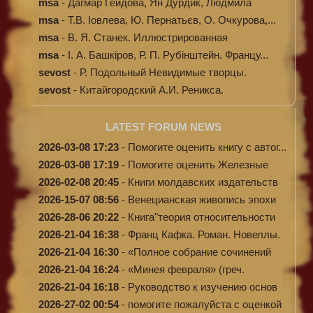
msa
-
Дагмар Гейдова, Ян Дурдик, Людмила
Кибал...
msa
-
Т.В. Іовлева, Ю. Пернатьєв, О. Очкурова,...
msa
-
В. Я. Станек. Иллюстрированная
энциклопе...
msa
-
І. А. Башкіров, Р. П. Рубінштейн. Францу...
sevost
-
Р. Подольный Невидимые творцы.
sevost
-
Китайгородский А.И. Реникса.
LATEST FORUM NEWS
2026-03-08 17:23
-
Помогите оценить книгу с автог...
2026-03-08 17:19
-
Помогите оценить Железные
доро...
2026-02-08 20:45
-
Книги молдавских издательств
2026-15-07 08:56
-
Венецианская живопись эпохи
Во...
2026-28-06 20:22
-
Книга"теория относительности
и...
2026-21-04 16:38
-
Франц Кафка. Роман. Новеллы.
П...
2026-21-04 16:30
-
«Полное собрание сочинений
А.Н...
2026-21-04 16:24
-
«Минея февраля» (греч.
Μηναίον...
2026-21-04 16:18
-
Руководство к изучению основ
к...
2026-27-02 00:54
-
помогите пожалуйста с оценкой