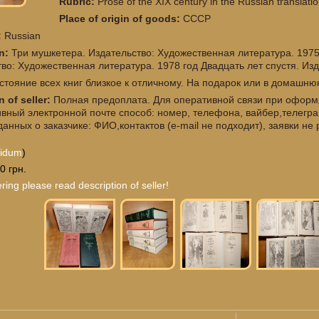
Rubric:
Prose of the XIX century in the Russian translatio
Place of origin of goods:
СССР
:
Russian
on:
Три мушкетера. Издательство: Художественная литература. 1975
во: Художественная литература. 1978 год Двадцать лет спустя. Изд
стояние всех книг близкое к отличному. На подарок или в домашн
n of seller:
Полная предоплата. Для оперативной связи при оформл
ивный электронной почте способ: номер, телефона, вайбер,телегр
анных о заказчике: ФИО,контактов (e-mail не подходит), заявки н
cidum
)
0 грн.
ring please read description of seller!