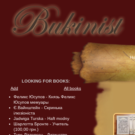
H
LOOKING FOR BOOKS
:
Add
All books
Феликс Юсупов - Князь Феликс
Юсупов мемуары
Є.Вайнштейн - Скринька
ілюзіоніста
Jadwiga Turska - Haft modny
Шарлотта Бронте - Учитель
(100,00 грн.)
Туве Дітлевсен - Дитинство