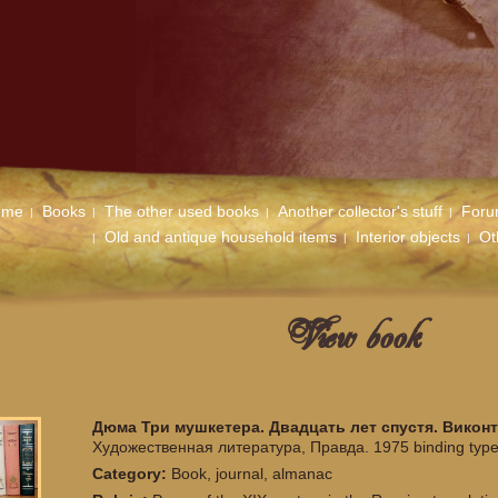
ome
Books
The other used books
Another collector's stuff
For
Old and antique household items
Interior objects
Ot
View book
Дюма Три мушкетера. Двадцать лет спустя. Виконт
Художественная литература, Правда. 1975 binding type
Category:
Book, journal, almanac