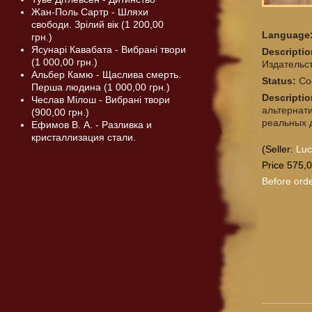
Жан-Поль Сартр - Шляхи
свободи. Зрілий вік (1 200,00
Language
грн.)
Ясунарі Кавабата - Вибрані твори
Descripti
(1 000,00 грн.)
Издательст
Альбер Камю - Щаслива смерть.
Status:
Со
Перша людина (1 000,00 грн.)
Descriptio
Чеслав Мілош - Вибрані твори
альтернат
(900,00 грн.)
реальных д
Ефимов В. А. - Разливка и
кристаллизация стали.
(Seller:
Lu
Price 575,0
Before orde