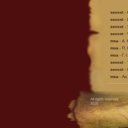
sevost
-
sevost
-
sevost
-
sevost
-
msa
-
А. 
msa
-
П. 
msa
-
Г. 
sevost
-
sevost
-
msa
-
Ан.
All rights reserved
2026