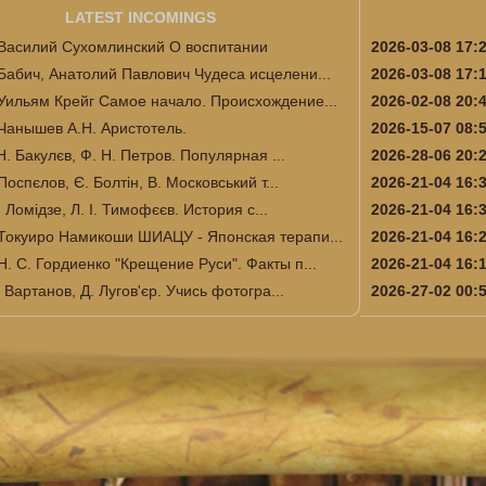
LATEST INCOMINGS
Василий Сухомлинский О воспитании
2026-03-08 17:
Бабич, Анатолий Павлович Чудеса исцелени...
2026-03-08 17:
Уильям Крейг Самое начало. Происхождение...
2026-02-08 20:
Чанышев А.Н. Аристотель.
2026-15-07 08:
Н. Бакулєв, Ф. Н. Петров. Популярная ...
2026-28-06 20:
Поспєлов, Є. Болтін, В. Московський т...
2026-21-04 16:
І. Ломідзе, Л. І. Тимофєєв. История с...
2026-21-04 16:
Токуиро Намикоши ШИАЦУ - Японская терапи...
2026-21-04 16:
Н. С. Гордиенко "Крещение Руси". Факты п...
2026-21-04 16:
 Вартанов, Д. Лугов'єр. Учись фотогра...
2026-27-02 00: