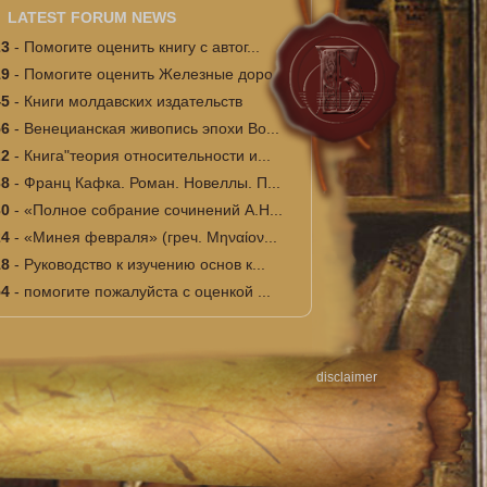
LATEST FORUM NEWS
23
-
Помогите оценить книгу с автог...
19
-
Помогите оценить Железные доро...
45
-
Книги молдавских издательств
56
-
Венецианская живопись эпохи Во...
22
-
Книга"теория относительности и...
38
-
Франц Кафка. Роман. Новеллы. П...
30
-
«Полное собрание сочинений А.Н...
24
-
«Минея февраля» (греч. Μηναίον...
18
-
Руководство к изучению основ к...
54
-
помогите пожалуйста с оценкой ...
disclaimer