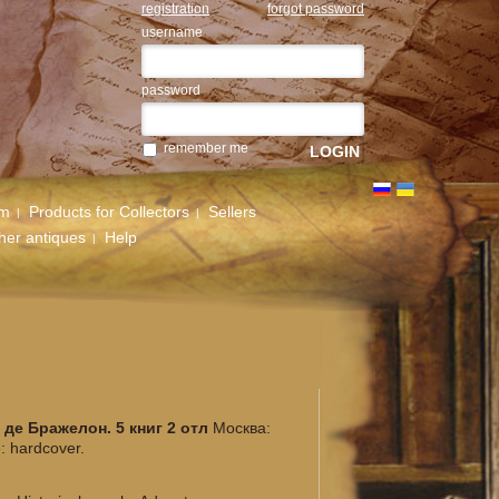
registration
forgot password
username
password
remember me
um
Products for Collectors
Sellers
her antiques
Help
 де Бражелон. 5 книг 2 отл
Москва:
: hardcover.