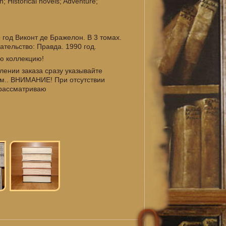
n; Historical novels; Adventure;
 год Виконт де Бражелон. В 3 томах.
ательство: Правда. 1990 год.
юю коллекцию!
ении заказа сразу указывайте
ам.. ВНИМАНИЕ! При отсутствии
е рассматриваю