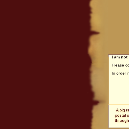
I am not
Please co
In order 
A big r
postal 
through