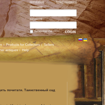
registration
forgot password
username
password
remember me
um
Products for Collectors
Sellers
her antiques
Help
дить почитати. Таинственный сад