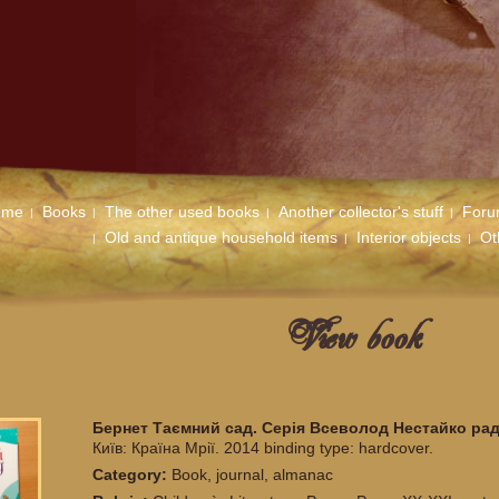
ome
Books
The other used books
Another collector's stuff
For
Old and antique household items
Interior objects
Ot
View book
Бернет Таємний сад. Серія Всеволод Нестайко ра
Київ: Країна Мрії. 2014 binding type: hardcover.
Category:
Book, journal, almanac