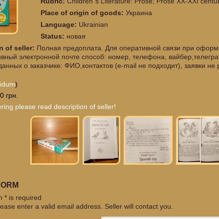
Rubric:
Children`s Literature: Prose; Prose XX-XXI centur
Place of origin of goods:
Украина
Language:
Ukrainian
Status:
новая
n of seller:
Полная предоплата. Для оперативной связи при оформл
ивный электронной почте способ: номер, телефона, вайбер,телегр
анных о заказчике: ФИО,контактов (e-mail не подходит), заявки н
cidum
)
0 грн.
ring please read description of seller!
FORM
 * is required
ease enter a valid email address. Seller will contact you.