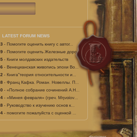
LATEST FORUM NEWS
23
-
Помогите оценить книгу с автог...
19
-
Помогите оценить Железные доро...
45
-
Книги молдавских издательств
56
-
Венецианская живопись эпохи Во...
22
-
Книга"теория относительности и...
38
-
Франц Кафка. Роман. Новеллы. П...
30
-
«Полное собрание сочинений А.Н...
24
-
«Минея февраля» (греч. Μηναίον...
18
-
Руководство к изучению основ к...
54
-
помогите пожалуйста с оценкой ...