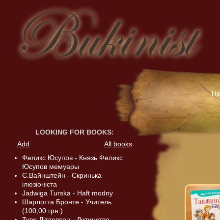
H
LOOKING FOR BOOKS
:
Add
All books
Феликс Юсупов - Князь Феликс
Юсупов мемуары
Є.Вайнштейн - Скринька
ілюзіоніста
Jadwiga Turska - Haft modny
Шарлотта Бронте - Учитель
(100,00 грн.)
Туве Дітлевсен - Дитинство