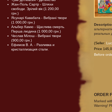
Жан-Поль Сартр - Шляхи
свободи. Зрілий вік (1 200,00
грн.)
Ясунарі Кавабата - Вибрані твори
(1 000,00 грн.)
Descriptio
Альбер Камю - Щаслива смерть.
альтернат
Перша людина (1 000,00 грн.)
реальных д
Чеслав Мілош - Вибрані твори
(900,00 грн.)
(Seller:
Lu
Ефимов В. А. - Разливка и
Price 145,0
кристаллизация стали.
Before orde
ORDER 
Marked with
Warning! Pl