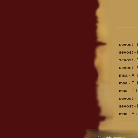
sevost
-
sevost
-
sevost
-
sevost
-
msa
-
А. 
msa
-
П. 
msa
-
Г. 
sevost
-
sevost
-
msa
-
Ан.