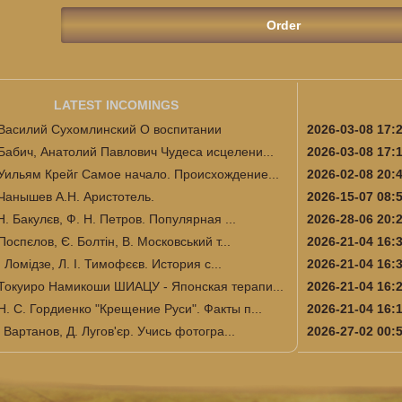
LATEST INCOMINGS
Василий Сухомлинский О воспитании
2026-03-08 17:
Бабич, Анатолий Павлович Чудеса исцелени...
2026-03-08 17:
Уильям Крейг Самое начало. Происхождение...
2026-02-08 20:
Чанышев А.Н. Аристотель.
2026-15-07 08:
Н. Бакулєв, Ф. Н. Петров. Популярная ...
2026-28-06 20:
Поспєлов, Є. Болтін, В. Московський т...
2026-21-04 16:
І. Ломідзе, Л. І. Тимофєєв. История с...
2026-21-04 16:
Токуиро Намикоши ШИАЦУ - Японская терапи...
2026-21-04 16:
Н. С. Гордиенко "Крещение Руси". Факты п...
2026-21-04 16:
 Вартанов, Д. Лугов'єр. Учись фотогра...
2026-27-02 00: