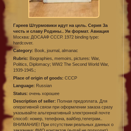
Гареев Штурмовики идут на цель. Серия За
честь и славу Родины.. Ум формат. Авиация
Москва: ДОСААФ СССР. 1972 binding type:
hardcover.
Category:
Book, journal, almanac
Rubric:
Biographies, memoirs, pictures: War,
Politics, Diplomacy; WW2 The Second World War,
1939-1945.;
Place of origin of goods:
СССР
Language:
Russian
Status:
очень хорошее
Description of seller:
Полная предоплата. Для
оперативной связи при оформлении заказа сразу
указывайте альтернативный электронной почте
способ: номер, телефона, вайбер,телеграм..
ВНИМАНИЕ! При отсутствии реальных данных о
заказчике: ФИО,контактов (e-mail не подходит),