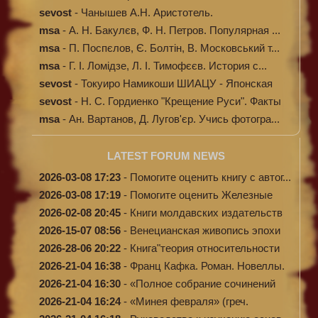
Происхождение...
sevost
-
Чанышев А.Н. Аристотель.
msa
-
А. Н. Бакулєв, Ф. Н. Петров. Популярная ...
msa
-
П. Поспєлов, Є. Болтін, В. Московський т...
msa
-
Г. І. Ломідзе, Л. І. Тимофєєв. История с...
sevost
-
Токуиро Намикоши ШИАЦУ - Японская
терапи...
sevost
-
Н. С. Гордиенко "Крещение Руси". Факты
п...
msa
-
Ан. Вартанов, Д. Лугов'єр. Учись фотогра...
LATEST FORUM NEWS
2026-03-08 17:23
-
Помогите оценить книгу с автог...
2026-03-08 17:19
-
Помогите оценить Железные
доро...
2026-02-08 20:45
-
Книги молдавских издательств
2026-15-07 08:56
-
Венецианская живопись эпохи
Во...
2026-28-06 20:22
-
Книга"теория относительности
и...
2026-21-04 16:38
-
Франц Кафка. Роман. Новеллы.
П...
2026-21-04 16:30
-
«Полное собрание сочинений
А.Н...
2026-21-04 16:24
-
«Минея февраля» (греч.