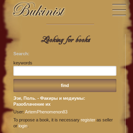
Looking for books
Search:
keywords
Эзе, Поль. - Факиры и медиумы:
Разоблачение их
User:
ArtemPhenomenon83
To propose a book, it is necessary
register
as seller
or
login
.