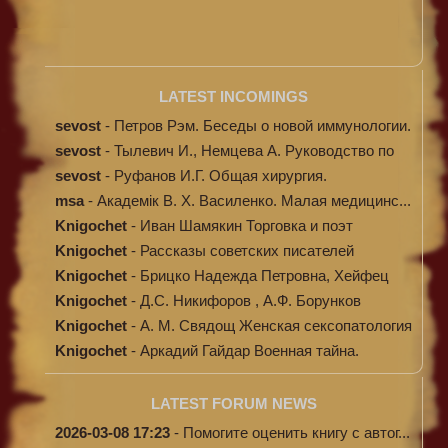
LATEST INCOMINGS
sevost
-
Петров Рэм. Беседы о новой иммунологии.
sevost
-
Тылевич И., Немцева А. Руководство по
ме...
sevost
-
Руфанов И.Г. Общая хирургия.
msa
-
Академік В. Х. Василенко. Малая медицинс...
Knigochet
-
Иван Шамякин Торговка и поэт
Knigochet
-
Рассказы советских писателей
Knigochet
-
Брицко Надежда Петровна, Хейфец
Аркадий ...
Knigochet
-
Д.С. Никифоров , А.Ф. Борунков
Дипломати...
Knigochet
-
А. М. Свядощ Женская сексопатология
Knigochet
-
Аркадий Гайдар Военная тайна.
Судьба бар...
LATEST FORUM NEWS
2026-03-08 17:23
-
Помогите оценить книгу с автог...