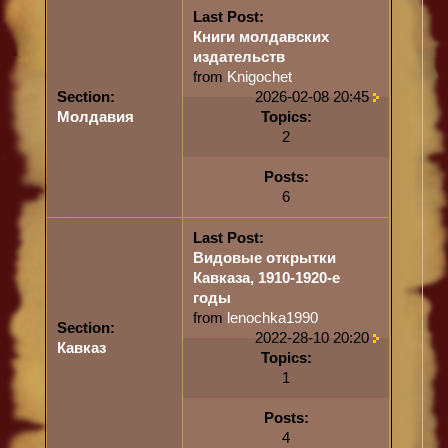
Last Post:
Книги молдавских
издательств
from
Knigochet
Section:
2026-02-08 20:45
Молдавия
Topics:
2
Posts:
6
Last Post:
Видовые открытки
Кавказа, 1910-1920-е
годы
from
lenochka1990
Section:
2022-28-10 20:20
Кавказ
Topics:
1
Posts:
4