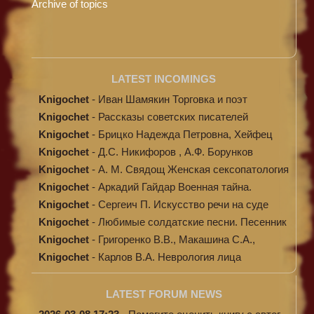
Archive of topics
LATEST INCOMINGS
Knigochet
-
Иван Шамякин Торговка и поэт
Knigochet
-
Рассказы советских писателей
Knigochet
-
Брицко Надежда Петровна, Хейфец
Аркадий ...
Knigochet
-
Д.С. Никифоров , А.Ф. Борунков
Дипломати...
Knigochet
-
А. М. Свядощ Женская сексопатология
Knigochet
-
Аркадий Гайдар Военная тайна.
Судьба бар...
Knigochet
-
Сергеич П. Искусство речи на суде
Knigochet
-
Любимые солдатские песни. Песенник
(с н...
Knigochet
-
Григоренко В.В., Макашина С.А.,
Машински...
Knigochet
-
Карлов В.А. Неврология лица
LATEST FORUM NEWS