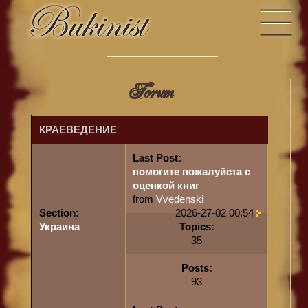
Forum
КРАЕВЕДЕНИЕ
Last Post:
помогите пожалуйста с
оценкой книг
from
Vvedenski
Section:
2026-27-02 00:54
Украина
Topics:
35
Posts:
93