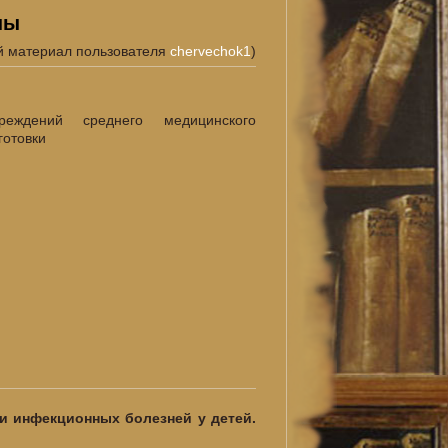
ны
й материал пользователя
chervechok1
)
реждений среднего медицинского
готовки
ии инфекционных болезней у детей.