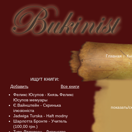
Главная
Кн
ИЩУТ КНИГИ
:
Добавить
Все книги
Феликс Юсупов - Князь Феликс
Юсупов мемуары
Є.Вайнштейн - Скринька
показать/с
ілюзіоніста
Jadwiga Turska - Haft modny
Шарлотта Бронте - Учитель
(100,00 грн.)
Туве Дітлевсен - Дитинство