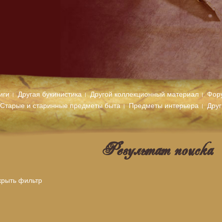
иги
Другая букинистика
Другой коллекционный материал
Фор
Старые и старинные предметы быта
Предметы интерьера
Дру
Результат поиска
крыть фильтр