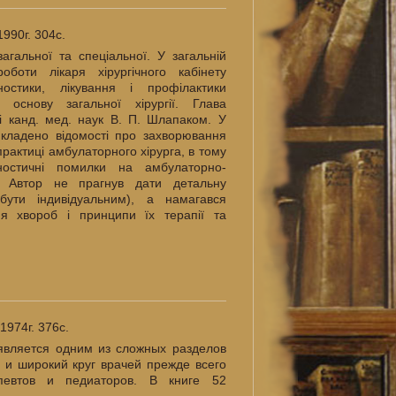
1990г. 304с.
агальної та спеціальної. У загальній
оботи лікаря хірургічного кабінету
гностики, лікування і профілактики
основу загальної хірургії. Глава
 канд. мед. наук В. П. Шлапаком. У
викладено відомості про захворювання
практиці амбулаторного хірурга, в тому
гностичні помилки на амбулаторно-
і. Автор не прагнув дати детальну
бути індивідуальним), а намагався
я хвороб і принципи їх терапії та
1974г. 376с.
является одним из сложных разделов
в и широкий круг врачей прежде всего
певтов и педиаторов. В книге 52