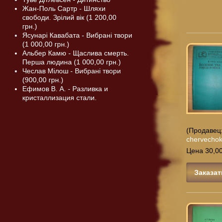
Жан-Поль Сартр - Шляхи
свободи. Зрілий вік (1 200,00
грн.)
Ясунарі Кавабата - Вибрані твори
(1 000,00 грн.)
Альбер Камю - Щаслива смерть.
Перша людина (1 000,00 грн.)
Чеслав Мілош - Вибрані твори
(900,00 грн.)
Ефимов В. А. - Разливка и
кристаллизация стали.
(Продавец
chervecho
Цена 30,00
Заказат