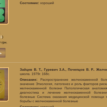
Состояние:
хороший
:
k1
)
 грн.
ь
Зайцев В. Т., Гуревич 3.А., Почепцов В. Р.. Жел
школа. 1979г. 168с.
Описание:
Распространение желчнокаменной бол
значение Этиология, патогенез и роль факторов рис
желчнокаменной болезни Патологическая анатоми
диагностика и лечение желчнокаменной болезн
болезнью Система оказания медицинской помощи 
борьбы с желчнокаменной болезнью
Состояние:
хороший