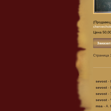
(Продавец
chervecho
Цена 50,00
Заказат
Страница 1
sevost
-
sevost
-
sevost
-
sevost
-
msa
-
А. 