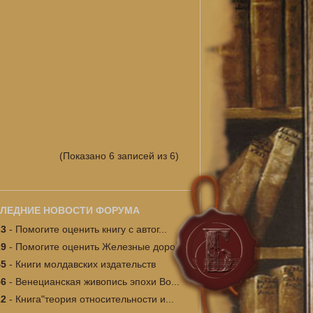
(Показано 6 записей из 6)
ЛЕДНИЕ НОВОСТИ ФОРУМА
23
-
Помогите оценить книгу с автог...
19
-
Помогите оценить Железные доро...
45
-
Книги молдавских издательств
56
-
Венецианская живопись эпохи Во...
22
-
Книга"теория относительности и...