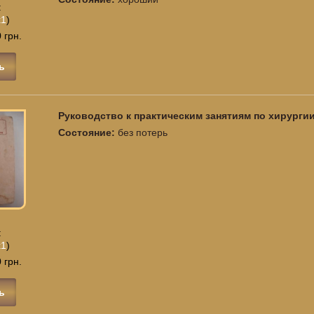
:
k1
)
 грн.
ь
Руководство к практическим занятиям по хирурги
Состояние:
без потерь
:
k1
)
 грн.
ь