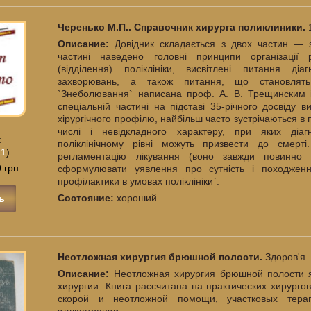
Черенько М.П.. Справочник хирурга поликлиники.
Описание:
Довідник складається з двох частин — з
частині наведено головні принципи організації р
(відділення) поліклініки, висвітлені питання діа
захворювань, а також питання, що становлять 
`Знеболювання` написана проф. А. В. Трещинским і
спеціальній частині на підставі 35-річного досвіду 
хірургічного профілю, найбільш часто зустрічаються в 
числі і невідкладного характеру, при яких діа
:
поліклінічному рівні можуть призвести до смерт
k1
)
регламентацію лікування (воно завжди повинно 
 грн.
сформулювати уявлення про сутність і походженн
профілактики в умовах поліклініки`.
Состояние:
хороший
ь
Неотложная хирургия брюшной полости.
Здоров'я. 
Описание:
Неотложная хирургия брюшной полости 
хирургии. Книга рассчитана на практических хирурго
скорой и неотложной помощи, участковых тера
иллюстрации.