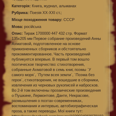
Категорiя:
Книга, журнал, альманах
Рубрика:
Поезія XX-XXI ст.;
Місце походження товару:
СССР
Мова:
російська
Опис:
Тираж 1700000 447 432 стр. Формат
135х205 мм Первое собрание произведений Анны
Ахматовой, подготовленное на основе
прижизненных сборников и обстоятельно
прокомментированное. Часть произведений
публикуется впервые. В первый том вошло
поэтическое творчество: стихотворения,
собранные Ахматовой в семь книг, поэмы `У
самого моря`, `Путем всея земли`, `Поэма без
героя`, стихотворения, не вошедшие в сборники,
извлечения из черновых рукописей и набросков.
Во 2-й том включены прозаические произведения
о Пушкине, Лермонтове, Данте, Некрасове,
размышления о поэтах-современниках,
воспоминания и интервью, автобиографическая
проза, а также переводы. Мої книги тут: