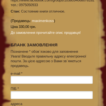
https://www.facebook.com/groups/1038034068078182
тел.: 0975050933
Стан:
Состояние книги отличное.
(Продавець:
maximenkoss
)
Ціна 330,00 грн.
До замовлення прочитайте опис продавця!
БЛАНК ЗАМОВЛЕННЯ
Позначене * обов`язково для заповнення
Увага! Вводьте правильну адресу електронної
пошти. За цією адресою з Вами зв`яжеться
продавець.
e-mail *
ПІБ *
адреса