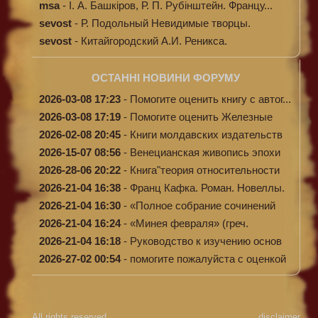
энциклопе...
msa
-
І. А. Башкіров, Р. П. Рубінштейн. Францу...
sevost
-
Р. Подольный Невидимые творцы.
sevost
-
Китайгородский А.И. Реникса.
ОСТАННІ НОВИНИ ФОРУМУ
2026-03-08 17:23
-
Помогите оценить книгу с автог...
2026-03-08 17:19
-
Помогите оценить Железные
доро...
2026-02-08 20:45
-
Книги молдавских издательств
2026-15-07 08:56
-
Венецианская живопись эпохи
Во...
2026-28-06 20:22
-
Книга"теория относительности
и...
2026-21-04 16:38
-
Франц Кафка. Роман. Новеллы.
П...
2026-21-04 16:30
-
«Полное собрание сочинений
А.Н...
2026-21-04 16:24
-
«Минея февраля» (греч.
Μηναίον...
2026-21-04 16:18
-
Руководство к изучению основ
к...
2026-27-02 00:54
-
помогите пожалуйста с оценкой
...
All rights reserved
disclaimer