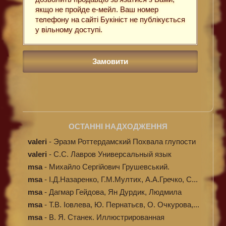
якщо не пройде е-мейл. Ваш номер
телефону на сайті Букініст не публікується
у вільному доступі.
ОСТАННІ НАДХОДЖЕННЯ
valeri
-
Эразм Роттердамский Похвала глупости
valeri
-
C.С. Лавров Универсальный язык
программи...
msa
-
Михайло Сергійович Грушевський.
Ілюстров...
msa
-
І.Д.Назаренко, Г.М.Мултих, А.А.Гречко, С...
msa
-
Дагмар Гейдова, Ян Дурдик, Людмила
Кибал...
msa
-
Т.В. Іовлева, Ю. Пернатьєв, О. Очкурова,...
msa
-
В. Я. Станек. Иллюстрированная