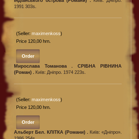
Індіанського острова (Романи) .
Київ: Дніпро.
1991 303s.
(Seller:
maximenkoss
)
Price 120,00 hrn.
Order
Мирослава Томанова . СРІБНА РІВНИНА
(Роман) .
Київ: Дніпро. 1974 223s.
(Seller:
maximenkoss
)
Price 120,00 hrn.
Order
Альберт Бел. КЛІТКА (Романи) .
Київ: «Дніпро».
1986 254s.