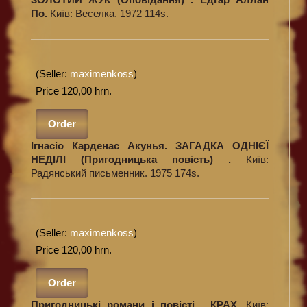
По.
Київ: Веселка. 1972 114s.
(Seller:
maximenkoss
)
Price 120,00 hrn.
Order
Ігнасіо Карденас Акунья. ЗАГАДКА ОДНІЄЇ
НЕДІЛІ (Пригодницька повість) .
Київ:
Радянський письменник. 1975 174s.
(Seller:
maximenkoss
)
Price 120,00 hrn.
Order
Пригодницькі романи і повісті . КРАХ.
Київ: