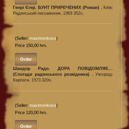
Генрі Єгер. БУНТ ПРИРЕЧЕНИХ (Роман) .
Київ:
Радянський письменник. 1969 352s.
(Seller:
maximenkoss
)
Price 150,00 hrn.
Order
Шандор Радо. ДОРА ПОВІДОМЛЯЄ…
(Спогади радянського розвідника) .
Ужгород:
Карпати. 1973 320s.
(Seller:
maximenkoss
)
Price 120,00 hrn.
Order