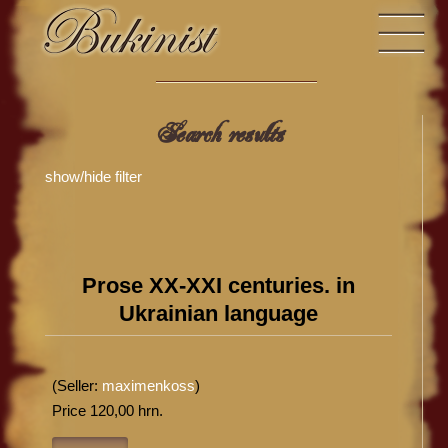
Search results
show/hide filter
Prose XX-XXI centuries. in
Ukrainian language
(Seller:
maximenkoss
)
Price 120,00 hrn.