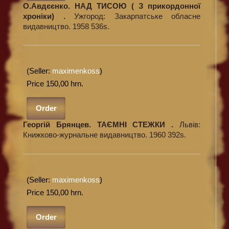
О.Авдєєнко. НАД ТИСОЮ ( З прикордонної
хроніки) .
Ужгород: Закарпатське обласне
видавництво. 1958 536s.
(Seller:
maximenkoss
)
Price 150,00 hrn.
Order
Георгій Брянцев. ТАЄМНІ СТЕЖКИ .
Львів:
Книжково-журнальне видавництво. 1960 392s.
(Seller:
maximenkoss
)
Price 150,00 hrn.
Order