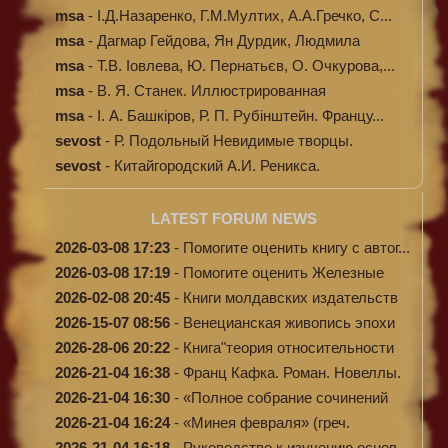
Ілюстров...
msa
-
І.Д.Назаренко, Г.М.Мултих, А.А.Гречко, С...
msa
-
Дагмар Гейдова, Ян Дурдик, Людмила
Кибал...
msa
-
Т.В. Іовлева, Ю. Пернатьєв, О. Очкурова,...
msa
-
В. Я. Станек. Иллюстрированная
энциклопе...
msa
-
І. А. Башкіров, Р. П. Рубінштейн. Францу...
sevost
-
Р. Подольный Невидимые творцы.
sevost
-
Китайгородский А.И. Реникса.
LATEST FORUM NEWS
2026-03-08 17:23
-
Помогите оценить книгу с автог...
2026-03-08 17:19
-
Помогите оценить Железные
доро...
2026-02-08 20:45
-
Книги молдавских издательств
2026-15-07 08:56
-
Венецианская живопись эпохи
Во...
2026-28-06 20:22
-
Книга"теория относительности
и...
2026-21-04 16:38
-
Франц Кафка. Роман. Новеллы.
П...
2026-21-04 16:30
-
«Полное собрание сочинений
А.Н...
2026-21-04 16:24
-
«Минея февраля» (греч.
Μηναίον...
2026-21-04 16:18
-
Руководство к изучению основ