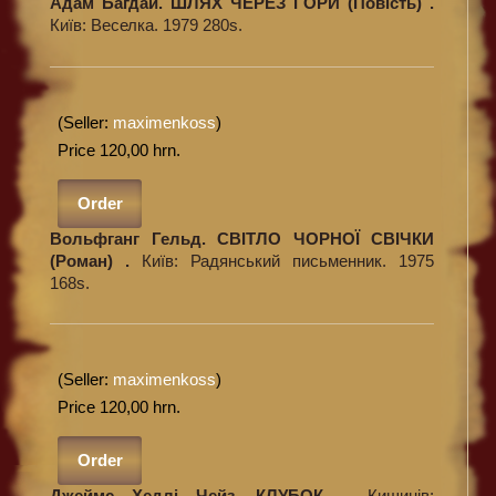
Адам Багдай. ШЛЯХ ЧЕРЕЗ ГОРИ (Повість) .
Київ: Веселка. 1979 280s.
(Seller:
maximenkoss
)
Price 120,00 hrn.
Order
Вольфганг Гельд. СВІТЛО ЧОРНОЇ СВІЧКИ
(Роман) .
Київ: Радянський письменник. 1975
168s.
(Seller:
maximenkoss
)
Price 120,00 hrn.
Order
Джеймс Хедлі Чейз. КЛУБОК. .
Кишинів: