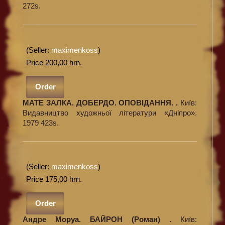
272s.
(Seller:
maximenkoss
)
Price 200,00 hrn.
Order
МАТЕ ЗАЛКА. ДОБЕРДО. ОПОВІДАННЯ. .
Київ:
Видавництво художньої літератури «Дніпро».
1979 423s.
(Seller:
maximenkoss
)
Price 175,00 hrn.
Order
Андре Моруа. БАЙРОН (Роман) .
Київ: