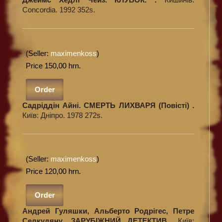
Concordia. 1992 352s.
(Seller:
maximenkoss
)
Price 150,00 hrn.
Order
Садріддін Айні. СМЕРТЬ ЛИХВАРЯ (Повісті) .
Київ: Дніпро. 1978 272s.
(Seller:
maximenkoss
)
Price 120,00 hrn.
Order
Андрей Гуляшки, Альберто Родрігес, Петре
Селкудяну. ЗАРУБІЖНИЙ ДЕТЕКТИВ..
Київ: