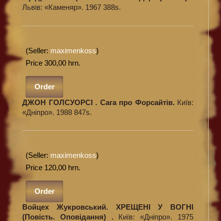
Львів: «Каменяр». 1967 388s.
(Seller:
maximenkoss
)
Price 300,00 hrn.
Order
ДЖОН ГОЛСУОРСІ . Сага про Форсайтів.
Київ:
«Дніпро». 1988 847s.
(Seller:
maximenkoss
)
Price 120,00 hrn.
Order
Войцех Жукровський. ХРЕЩЕНІ У ВОГНІ
(Повість. Оповідання) .
Київ: «Дніпро». 1975