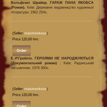
Вольфганг Шрайєр. ГАРАЖ ПАНА ЯКОБСА
(Роман).
Київ: Державне видавництво художньої
літератури. 1962 254s.
(Seller:
maximenkoss
)
Price 120,00 hrn.
Order
Е.-Р.Гройліх. ГЕРОЯМИ НЕ НАРОДЖУЮТЬСЯ
(Документальний роман) .
Київ: Радянський
письменник. 1976 360s.
(Seller:
maximenkoss
)
Price 120,00 hrn.
Order