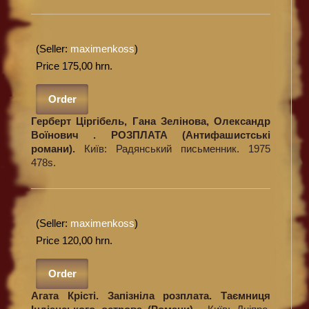
(Seller:
maximenkoss
)
Price 175,00 hrn.
Order
Герберт Ціргібель, Гана Зелінова, Олександр
Воїнович . РОЗПЛАТА (Антифашистські
романи).
Київ: Радянський письменник. 1975
478s.
(Seller:
maximenkoss
)
Price 120,00 hrn.
Order
Агата Крісті. Запізніла розплата. Таємниця