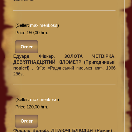
(Seller:
maximenkoss
)
Price 150,00 hrn.
Order
Едуард Фіккер. ЗОЛОТА ЧЕТВІРКА.
ДЕВ’ЯТНАДЦЯТИЙ КІЛОМЕТР (Пригодницькі
повісті) .
Київ: «Радянський письменник». 1966
286s.
(Seller:
maximenkoss
)
Price 120,00 hrn.
Order
Фрідріх Вольф. ЛІТАЮЧІ БЛЮДЦЯ (Роман) .