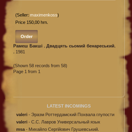
(Seller:
maximenkoss
)
Price 150,00 hrn.
Order
Рамеш Бакші . Двадцять сьомий бенареський.
.
1981
(Shown 58 records from 58)
Page 1 from 1
LATEST INCOMINGS
valeri
-
Эразм Роттердамский Похвала глупости
valeri
-
C.С. Лавров Универсальный язык
программи...
msa
-
Михайло Сергійович Грушевський.