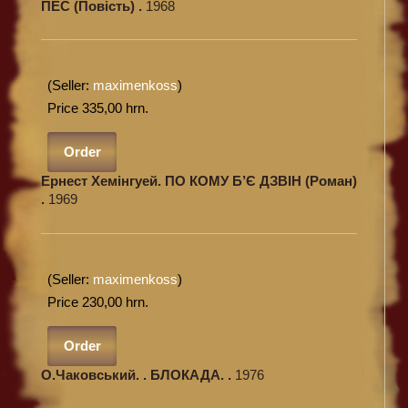
ПЕС (Повість) .
1968
(Seller:
maximenkoss
)
Price 335,00 hrn.
Order
Ернест Хемінгуей. ПО КОМУ Б’Є ДЗВІН (Роман)
.
1969
(Seller:
maximenkoss
)
Price 230,00 hrn.
Order
О.Чаковський. . БЛОКАДА. .
1976