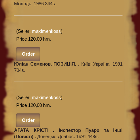
Молодь. 1986 344s.
(Seller:
maximenkoss
)
Price 120,00 hrn.
Order
Юліан Семенов. ПОЗИЦІЯ. .
Київ: Україна. 1991
704s.
(Seller:
maximenkoss
)
Price 120,00 hrn.
Order
АГАТА КРІСТІ . Інспектор Пуаро та інші
(Повісті) .
Донецьк: Донбас. 1991 448s.