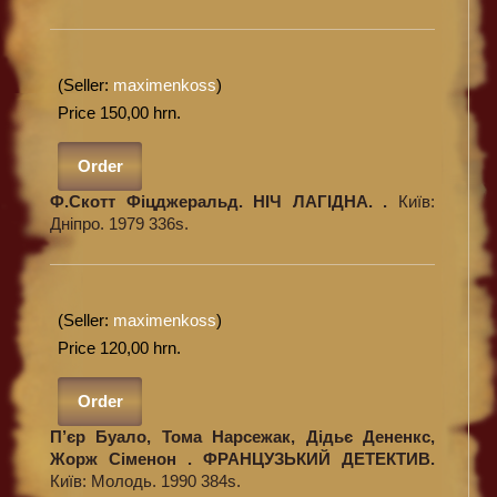
(Seller:
maximenkoss
)
Price 150,00 hrn.
Order
Ф.Скотт Фіцджеральд. НІЧ ЛАГІДНА. .
Київ:
Дніпро. 1979 336s.
(Seller:
maximenkoss
)
Price 120,00 hrn.
Order
П’єр Буало, Тома Нарсежак, Дідьє Дененкс,
Жорж Сіменон . ФРАНЦУЗЬКИЙ ДЕТЕКТИВ.
Київ: Молодь. 1990 384s.