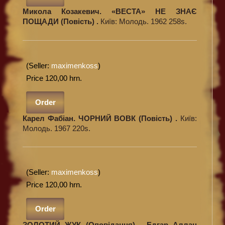
Микола Козакевич. «ВЕСТА» НЕ ЗНАЄ
ПОЩАДИ (Повість) .
Київ: Молодь. 1962 258s.
(Seller:
maximenkoss
)
Price 120,00 hrn.
Order
Карел Фабіан. ЧОРНИЙ ВОВК (Повість) .
Київ:
Молодь. 1967 220s.
(Seller:
maximenkoss
)
Price 120,00 hrn.
Order
ЗОЛОТИЙ ЖУК (Оповідання) . Едгар Аллан