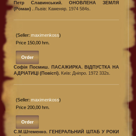
Петр Славинський. ОНОВЛЕНА ЗЕМЛЯ
(Роман) .
Львів: Каменяр. 1974 584s.
(Seller:
maximenkoss
)
Price 150,00 hrn.
Order
Софія Посмиш. ПАСАЖИРКА. ВІДПУСТКА НА
АДРІАТИЦІ (Повісті).
Київ: Дніпро. 1972 332s.
(Seller:
maximenkoss
)
Price 200,00 hrn.
Order
С.М.Штеменко. ГЕНЕРАЛЬНИЙ ШТАБ У РОКИ