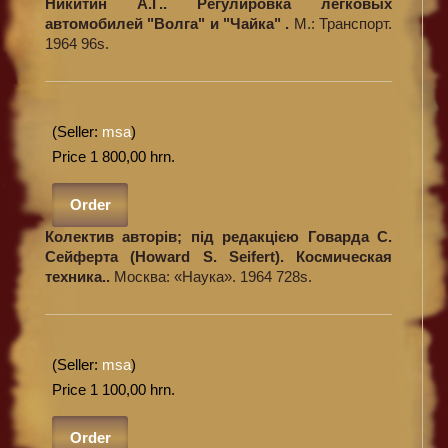
Никитин А.Г.. Регулировка легковых
автомобилей "Волга" и "Чайка" .
М.: Транспорт.
1964 96s.
(Seller:
msa
)
Price 1 800,00 hrn.
Order
Колектив авторів; під редакцією Говарда С.
Сейферта (Howard S. Seifert). Космическая
техника..
Москва: «Наука». 1964 728s.
(Seller:
msa
)
Price 1 100,00 hrn.
Order