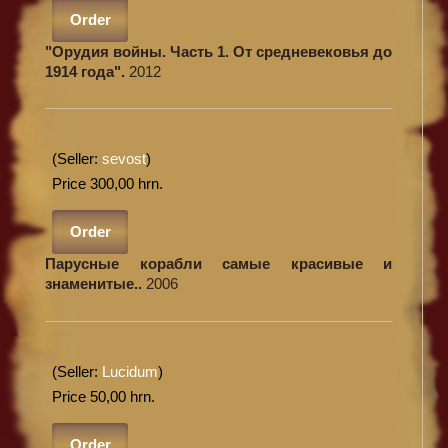
Order
"Орудия войны. Часть 1. От средневековья до
1914 года".
2012
(Seller:
sevost
)
Price 300,00 hrn.
Order
Парусные корабли самые красивые и
знаменитые..
2006
(Seller:
Lucidum
)
Price 50,00 hrn.
Order