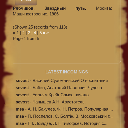
Рябчиков. Звездный путь.
Москва:
Машиностроение. 1986
(Shown 25 records from 113)
«
1
|
2
|
3
|
4
|
5
»
>
Page 1 from 5
LATEST INCOMINGS
sevost
-
Василий Сухомлинский О воспитании
sevost
-
Бабич, Анатолий Павлович Чудеса
исцелени...
sevost
-
Уильям Крейг Самое начало.
Происхождение...
sevost
-
Чанышев А.Н. Аристотель.
msa
-
А. Н. Бакулєв, Ф. Н. Петров. Популярная ...
msa
-
П. Поспєлов, Є. Болтін, В. Московський т...
msa
-
Г. І. Ломідзе, Л. І. Тимофєєв. История с...