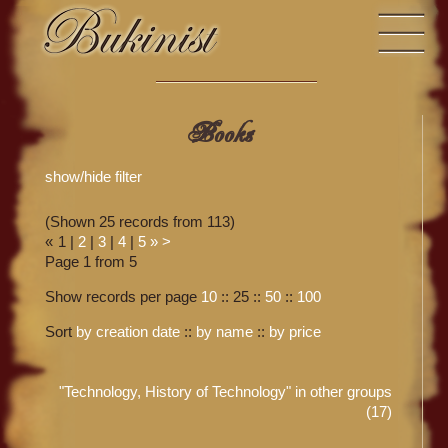
Books
show/hide filter
(Shown 25 records from 113)
«
1
|
2
|
3
|
4
|
5
»
>
Page 1 from 5
Show records per page
10
::
25
::
50
::
100
Sort
by creation date
::
by name
::
by price
"Technology, History of Technology" in other groups
(17)