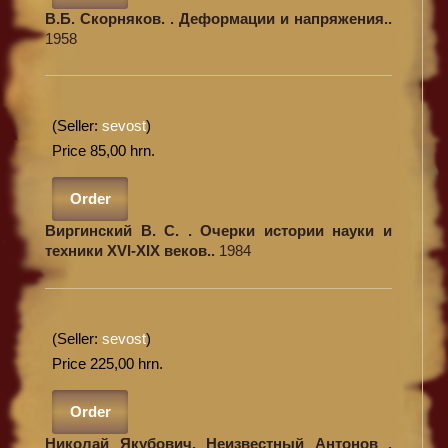
В.Б. Скорняков. . Деформации и напряжения..
1958
(Seller:
sevost
)
Price 85,00 hrn.
Order
Виргинский В. С. . Очерки истории науки и
техники XVI-XIX веков..
1984
(Seller:
sevost
)
Price 225,00 hrn.
Order
Николай Якубович. Неизвестный Антонов .