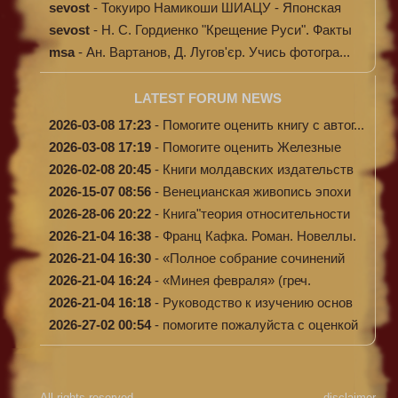
sevost
-
Токуиро Намикоши ШИАЦУ - Японская
терапи...
sevost
-
Н. С. Гордиенко "Крещение Руси". Факты
п...
msa
-
Ан. Вартанов, Д. Лугов'єр. Учись фотогра...
LATEST FORUM NEWS
2026-03-08 17:23
-
Помогите оценить книгу с автог...
2026-03-08 17:19
-
Помогите оценить Железные
доро...
2026-02-08 20:45
-
Книги молдавских издательств
2026-15-07 08:56
-
Венецианская живопись эпохи
Во...
2026-28-06 20:22
-
Книга"теория относительности
и...
2026-21-04 16:38
-
Франц Кафка. Роман. Новеллы.
П...
2026-21-04 16:30
-
«Полное собрание сочинений
А.Н...
2026-21-04 16:24
-
«Минея февраля» (греч.
Μηναίον...
2026-21-04 16:18
-
Руководство к изучению основ
к...
2026-27-02 00:54
-
помогите пожалуйста с оценкой
...
All rights reserved
disclaimer