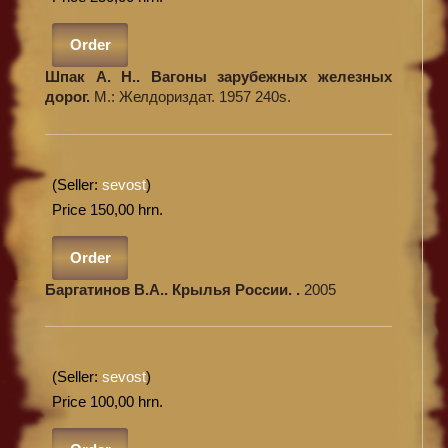
Order
Шпак А. Н.. Вагоны зарубежных железных
дорог.
М.: Желдориздат. 1957 240s.
(Seller:
sevost
)
Price 150,00 hrn.
Order
Баргатинов В.А.. Крылья России. .
2005
(Seller:
sevost
)
Price 100,00 hrn.