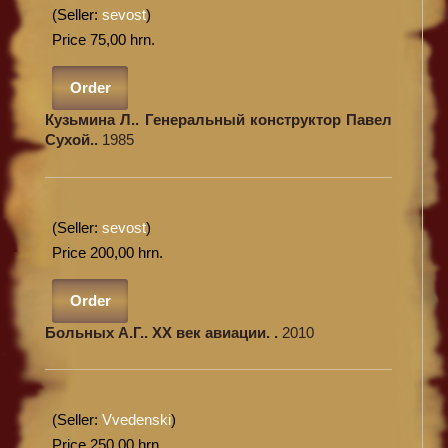
(Seller:
sevost
)
Price 75,00 hrn.
Order
Кузьмина Л.. Генеральный конструктор Павел
Сухой..
1985
(Seller:
sevost
)
Price 200,00 hrn.
Order
Больных А.Г.. XX век авиации. .
2010
(Seller:
Vvedenski
)
Price 250,00 hrn.