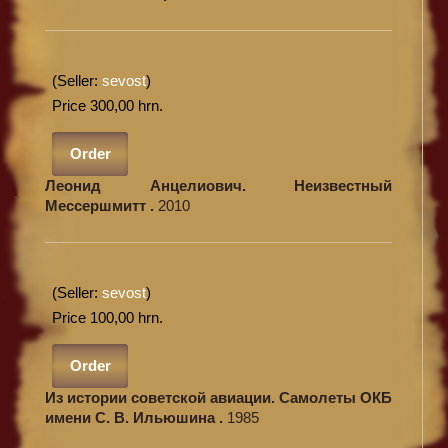
(Seller:
sevost
)
Price 300,00 hrn.
Order
Леонид Анцелиович. Неизвестный
Мессершмитт .
2010
(Seller:
sevost
)
Price 100,00 hrn.
Order
Из истории советской авиации. Самолеты ОКБ
имени С. В. Ильюшина .
1985