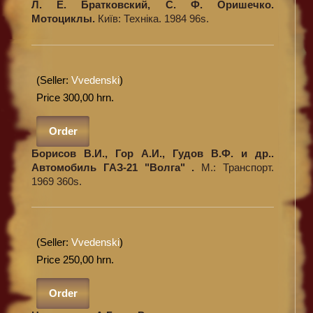
Л. Е. Братковский, С. Ф. Оришечко.
Мотоциклы.
Київ: Техніка. 1984 96s.
(Seller:
Vvedenski
)
Price 300,00 hrn.
Order
Борисов В.И., Гор А.И., Гудов В.Ф. и др..
Автомобиль ГАЗ-21 "Волга" .
М.: Транспорт.
1969 360s.
(Seller:
Vvedenski
)
Price 250,00 hrn.
Order