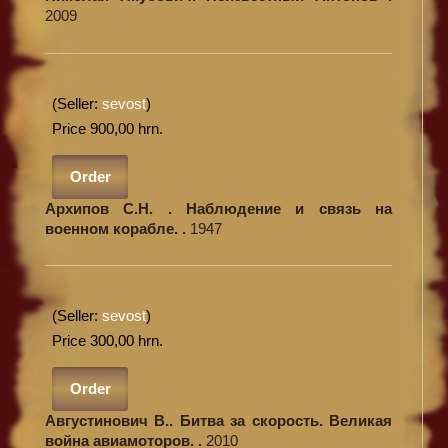
2009
(Seller:
sevost
)
Price 900,00 hrn.
Order
Архипов С.Н. . Наблюдение и связь на
военном корабле. .
1947
(Seller:
sevost
)
Price 300,00 hrn.
Order
Августинович В.. Битва за скорость. Великая
война авиамоторов. .
2010