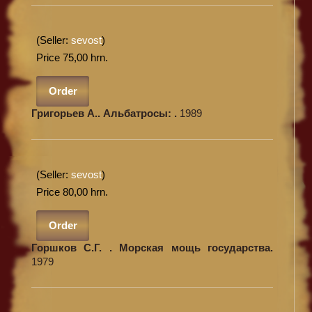
(Seller:
sevost
)
Price 75,00 hrn.
Order
Григорьев А.. Альбатросы: .
1989
(Seller:
sevost
)
Price 80,00 hrn.
Order
Горшков С.Г. . Морская мощь государства.
1979