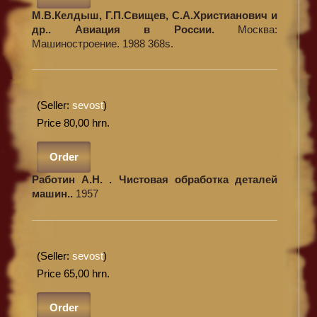
М.В.Келдыш, Г.П.Свищев, С.А.Христианович и
др.. Авиация в России.
Москва:
Машиностроение. 1988 368s.
(Seller:
sevost
)
Price 80,00 hrn.
Order
Работин А.Н. . Чистовая обработка деталей
машин..
1957
(Seller:
sevost
)
Price 65,00 hrn.
Order