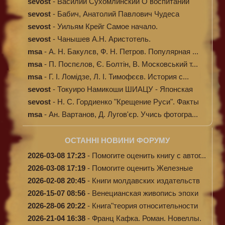
sevost
-
Василий Сухомлинский О воспитании
sevost
-
Бабич, Анатолий Павлович Чудеса
исцелени...
sevost
-
Уильям Крейг Самое начало.
Происхождение...
sevost
-
Чанышев А.Н. Аристотель.
msa
-
А. Н. Бакулєв, Ф. Н. Петров. Популярная ...
msa
-
П. Поспєлов, Є. Болтін, В. Московський т...
msa
-
Г. І. Ломідзе, Л. І. Тимофєєв. История с...
sevost
-
Токуиро Намикоши ШИАЦУ - Японская
терапи...
sevost
-
Н. С. Гордиенко "Крещение Руси". Факты
п...
msa
-
Ан. Вартанов, Д. Лугов'єр. Учись фотогра...
ОСТАННІ НОВИНИ ФОРУМУ
2026-03-08 17:23
-
Помогите оценить книгу с автог...
2026-03-08 17:19
-
Помогите оценить Железные
доро...
2026-02-08 20:45
-
Книги молдавских издательств
2026-15-07 08:56
-
Венецианская живопись эпохи
Во...
2026-28-06 20:22
-
Книга"теория относительности
и...
2026-21-04 16:38
-
Франц Кафка. Роман. Новеллы.