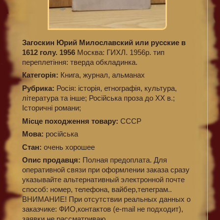
Загоскин Юрий Милославский или русские в
1612 голу. 1956
Москва: ГИХЛ. 1956р. тип
переплетіння: тверда обкладинка.
Категорiя:
Книга, журнал, альманах
Рубрика:
Росія: історія, етнографія, культура,
література та інше; Російська проза до XX в.;
Історичні романи;
Місце походження товару:
СССР
Мова:
російська
Стан:
очень хорошее
Опис продавця:
Полная предоплата. Для
оперативной связи при оформлении заказа сразу
указывайте альтернативный электронной почте
способ: номер, телефона, вайбер,телеграм..
ВНИМАНИЕ! При отсутствии реальных данных о
заказчике: ФИО,контактов (e-mail не подходит),
заявки не рассматриваю