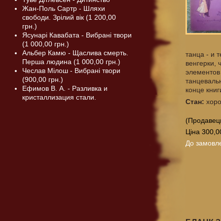
Жан-Поль Сартр - Шляхи
свободи. Зрілий вік (1 200,00
грн.)
Ясунарі Кавабата - Вибрані твори
(1 000,00 грн.)
Альбер Камю - Щаслива смерть.
танца - и 
Перша людина (1 000,00 грн.)
венгерки, 
Чеслав Мілош - Вибрані твори
элементов
(900,00 грн.)
танцеваль
Ефимов В. А. - Разливка и
конце кни
кристаллизация стали.
Стан:
хоро
(Продавец
Ціна 300,0
До замовл