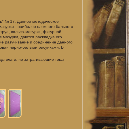
ь" № 17. Данное методическое
мазурки - наиболее сложного бального
 труа, вальса-мазурки, фигурной
я мазурки, даются раскладка его
ие разучивание и соединение данного
рован чёрно-белыми рисунками. В
ы влаги, не затрагивающие текст