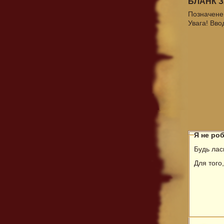
БЛАНК 
Позначене 
Увага! Вво
Я не ро
Будь ласк
Для того