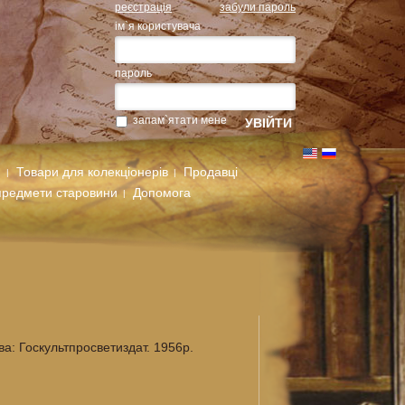
реєстрація
забули пароль
ім`я користувача
пароль
запам`ятати мене
м
Товари для колекціонерів
Продавці
предмети старовини
Допомога
ва: Госкультпросветиздат. 1956р.