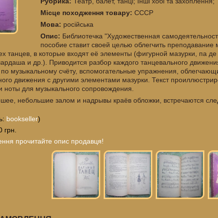
Рубрика:
Театр, балет, танці; Інші хобі та захоплення;
Місце походження товару:
СССР
Мова:
російська
Опис:
Библиотечка "Художественная самодеятельност
пособие ставит своей целью облегчить преподавание 
тех танцев, в которые входят её элементы (фигурной мазурки, па де
чардаша и др.). Приводится разбор каждого танцевального движени
 по музыкальному счёту, вспомогательные упражнения, облегчающ
ного движения с другими элементами мазурки. Текст проиллюстри
ги ноты для музыкального сопровождения.
шее, небольшие залом и надрывы краёв обложки, встречаются след
ь:
bookseller
)
0 грн.
ення прочитайте опис продавця!