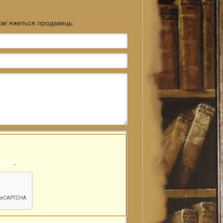
 зв`яжеться продавець.
війти
.