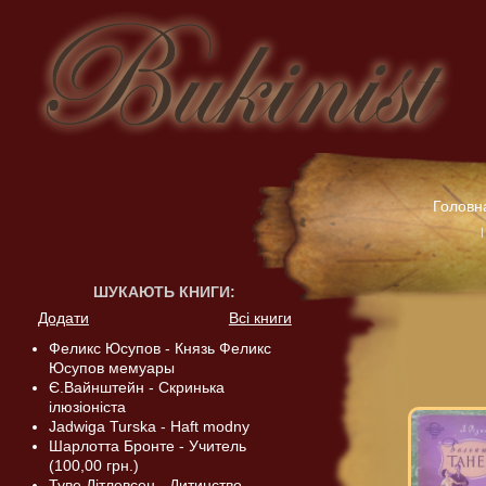
Головн
ШУКАЮТЬ КНИГИ
:
Додати
Всі книги
Феликс Юсупов - Князь Феликс
Юсупов мемуары
Є.Вайнштейн - Скринька
ілюзіоніста
Jadwiga Turska - Haft modny
Шарлотта Бронте - Учитель
(100,00 грн.)
Туве Дітлевсен - Дитинство