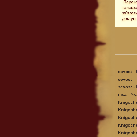
Переко
телефо
зв'язат
доступі
sevost
-
sevost
-
sevost
-
msa
-
Ак
Knigoch
Knigoch
Knigoch
...
Knigoch
Дипломат
Knigoch