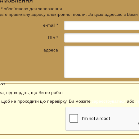
ЗАМОВЛЕННЯ
* обов`язково для заповнення
дьте правильну адресу електронної пошти. За цією адресою з Вами
e-mail *
ПІБ *
адреса
бот
а, підтвердіть, що Ви не робот.
, щоб не проходити цю перевірку, Ви можете
зареєструватися
або
у