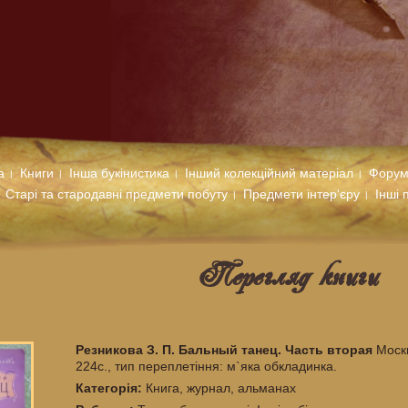
а
Книги
Інша букінистика
Інший колекційний матеріал
Фору
Старі та стародавні предмети побуту
Предмети інтер'єру
Інші 
Перегляд книги
Резникова З. П. Бальный танец. Часть вторая
Моск
224с., тип переплетіння: м`яка обкладинка.
Категорiя:
Книга, журнал, альманах