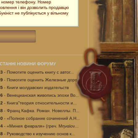
ш номер телефону. Номер
овлення і він дозволить продавцю
кініст не публікується у вільному
СТАННІ НОВИНИ ФОРУМУ
23
-
Помогите оценить книгу с автог...
19
-
Помогите оценить Железные доро...
45
-
Книги молдавских издательств
56
-
Венецианская живопись эпохи Во...
22
-
Книга"теория относительности и...
38
-
Франц Кафка. Роман. Новеллы. П...
30
-
«Полное собрание сочинений А.Н...
24
-
«Минея февраля» (греч. Μηναίον...
18
-
Руководство к изучению основ к...