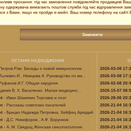
нливе прохання: під час замовлення повідомляйте продавцеві Ва
ну одержувача вимагають поштові служби під час відправлення зам
ися з Вами, якщо не пройде е-мейл. Ваш номер телефону на сайті Бу
.
ОСТАННІ НАДХОДЖЕННЯ
О
Петров Рэм. Беседы о новой иммунологии.
2026-03-08 17:
Тылевич И., Немцева А. Руководство по ме...
2026-03-08 17:
Руфанов И.Г. Общая хирургия.
2026-02-08 20:
адемік В. Х. Василенко. Малая медицинс...
2026-15-07 08:
et
-
Иван Шамякин Торговка и поэт
2026-28-06 20:
et
-
Рассказы советских писателей
2026-21-04 16:
et
-
Брицко Надежда Петровна, Хейфец Аркадий
2026-21-04 16:
et
-
Д.С. Никифоров , А.Ф. Борунков
2026-21-04 16:
и...
et
-
А. М. Свядощ Женская сексопатология
2026-21-04 16: